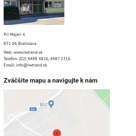
Pri Majeri 6
831 06 Bratislava
Web: www.iwtrend.sk
Telefón: (02) 4488 4826, 4487 2316
Email: info@iwtrend.sk
Zväčšite mapu a navigujte k nám
Externý obsah je blokovaný
Voľbami súkromia
Prajete si načítať externý obsah?