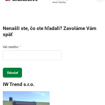
Nenašli ste, čo ste hľadali? Zavoláme Vám
späť
Váš telefón
*
Odoslať
IW Trend s.r.o.