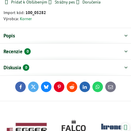
Pridať k Obľúbeným
Strážny pes
Doručenia
Import kód:
100_05282
Výrobca:
Korner
Popis
Recenzie
0
Diskusia
0
Facebook
Twitter
Bluesky
Pinterest
Reddit
LinkedIn
WhatsApp
E-
mail