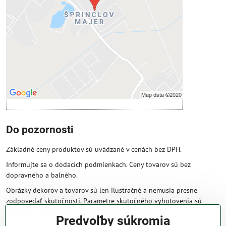
Povoliť tentokrát
Povoliť a zapamätať - súhlas s druhom
cookie: Funkčné
Otvoriť obsah v novom okne
Do pozornosti
Základné ceny produktov sú uvádzané v cenách bez DPH.
Informujte sa o dodacích podmienkach. Ceny tovarov sú bez
dopravného a balného.
Obrázky dekorov a tovarov sú len ilustračné a nemusia presne
zodpovedať skutočnosti. Parametre skutočného vyhotovenia sú
väčšinou obsiahnuté v názve a popise produktu.
Predvoľby súkromia