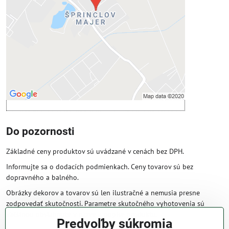
Povoliť tentokrát
Povoliť a zapamätať - súhlas s druhom
cookie: Funkčné
Otvoriť obsah v novom okne
Do pozornosti
Základné ceny produktov sú uvádzané v cenách bez DPH.
Informujte sa o dodacích podmienkach. Ceny tovarov sú bez
dopravného a balného.
Obrázky dekorov a tovarov sú len ilustračné a nemusia presne
zodpovedať skutočnosti. Parametre skutočného vyhotovenia sú
väčšinou obsiahnuté v názve a popise produktu.
Predvoľby súkromia