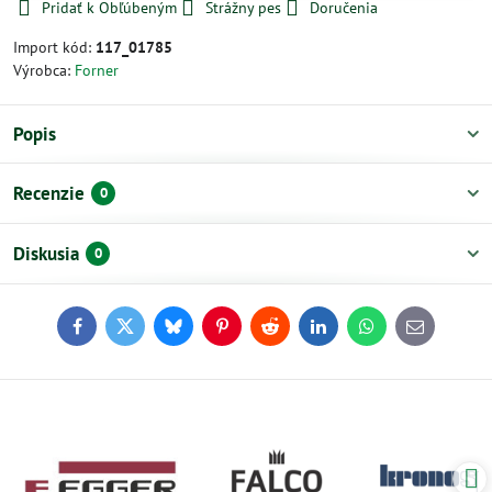
Pridať k Obľúbeným
Strážny pes
Doručenia
Import kód:
117_01785
Výrobca:
Forner
Popis
Recenzie
0
Diskusia
0
Facebook
Twitter
Bluesky
Pinterest
Reddit
LinkedIn
WhatsApp
E-
mail