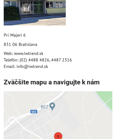
Pri Majeri 6
831 06 Bratislava
Web: www.iwtrend.sk
Telefón: (02) 4488 4826, 4487 2316
Email: info@iwtrend.sk
Zväčšite mapu a navigujte k nám
Externý obsah je blokovaný
Voľbami súkromia
Prajete si načítať externý obsah?