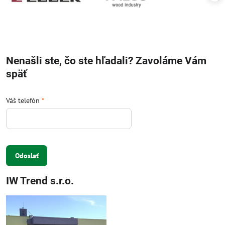
Nenašli ste, čo ste hľadali? Zavoláme Vám
späť
Váš telefón
*
Odoslať
IW Trend s.r.o.