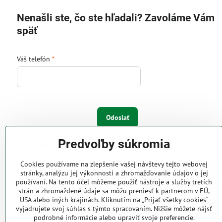
Nenašli ste, čo ste hľadali? Zavoláme Vám
späť
Váš telefón
*
Odoslať
Predvoľby súkromia
IW Trend s.r.o.
Cookies používame na zlepšenie vašej návštevy tejto webovej
Pri Majeri 6
stránky, analýzu jej výkonnosti a zhromažďovanie údajov o jej
831 06 Bratislava
používaní. Na tento účel môžeme použiť nástroje a služby tretích
strán a zhromaždené údaje sa môžu preniesť k partnerom v EÚ,
Web: www.iwtrend.sk
USA alebo iných krajinách. Kliknutím na „Prijať všetky cookies“
Telefón: (02) 4488 4826, 4487
vyjadrujete svoj súhlas s týmto spracovaním. Nižšie môžete nájsť
2316
podrobné informácie alebo upraviť svoje preferencie.