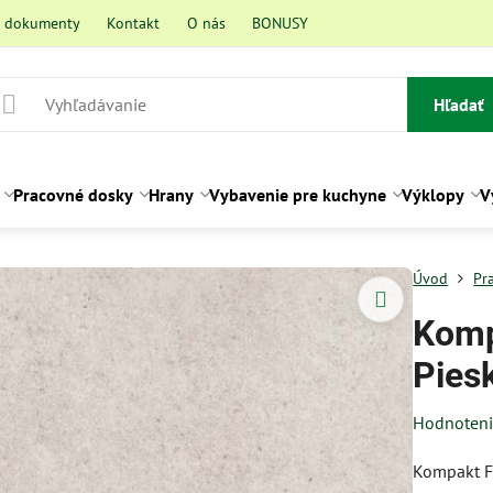
a dokumenty
Kontakt
O nás
BONUSY
Hľadať
Pracovné dosky
Hrany
Vybavenie pre kuchyne
Výklopy
V
Úvod
Pr
Komp
Pies
Hodnoten
Kompakt F