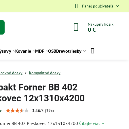
Panel používateľa
Nákupný košík
0 €
ýsuvy
Kovanie
MDF
OSB
Drevotriesky
acovné dosky
Kompaktné dosky
akt Forner BB 402
kovec 12x1310x4200
ie
3.46
/
5
(
39
x)
orner BB 402 Pieskovec 12x1310x4200
Čítajte viac