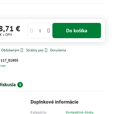
8,71 €
Do košíka
 €
s DPH
 k Obľúbeným
Strážny pes
Doručenia
:
117_01805
rner
Diskusia
0
Doplnkové informácie
Kategória:
Kompaktné dosky