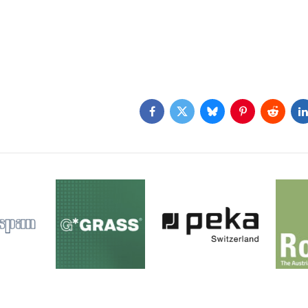
Facebook
Twitter
Bluesky
Pinterest
Reddit
L