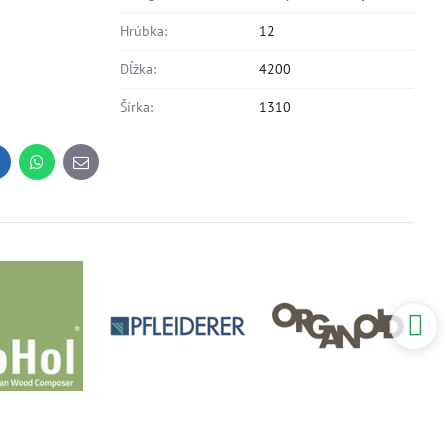
Hrúbka:
12
Dĺžka:
4200
Šírka:
1310
inkedIn
WhatsApp
E-
mail