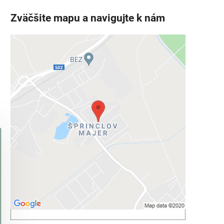
Zväčšite mapu a navigujte k nám
Externý obsah je blokovaný
Voľbami súkromia
Prajete si načítať externý obsah?
Povoliť tentokrát
Povoliť a zapamätať - súhlas s druhom
cookie: Funkčné
Otvoriť obsah v novom okne