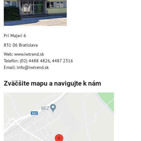
Pri Majeri 6
831 06 Bratislava
Web: www.iwtrend.sk
Telefón: (02) 4488 4826, 4487 2316
Email: info@iwtrend.sk
Zväčšite mapu a navigujte k nám
Externý obsah je blokovaný
Voľbami súkromia
Prajete si načítať externý obsah?