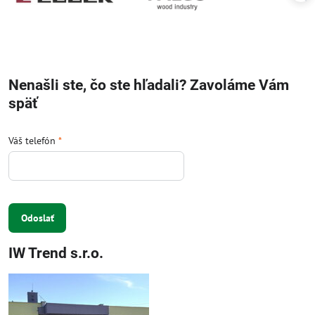
Nenašli ste, čo ste hľadali? Zavoláme Vám
späť
Váš telefón
*
Odoslať
IW Trend s.r.o.