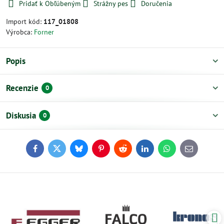
Pridať k Obľúbeným
Strážny pes
Doručenia
Import kód:
117_01808
Výrobca:
Forner
Popis
Recenzie
0
Diskusia
0
Facebook
Twitter
Bluesky
Pinterest
Reddit
LinkedIn
WhatsApp
E-
mail