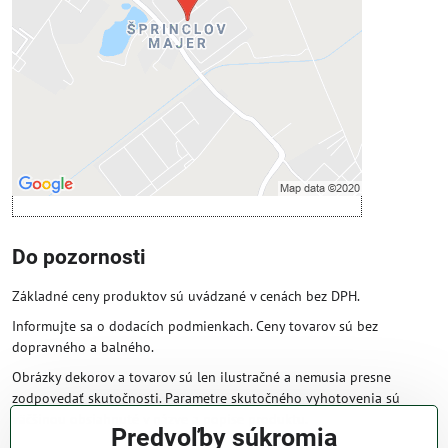
Povoliť tentokrát
Povoliť a zapamätať - súhlas s druhom
cookie: Funkčné
Otvoriť obsah v novom okne
Do pozornosti
Základné ceny produktov sú uvádzané v cenách bez DPH.
Informujte sa o dodacích podmienkach. Ceny tovarov sú bez
dopravného a balného.
Obrázky dekorov a tovarov sú len ilustračné a nemusia presne
zodpovedať skutočnosti. Parametre skutočného vyhotovenia sú
väčšinou obsiahnuté v názve a popise produktu.
Predvoľby súkromia