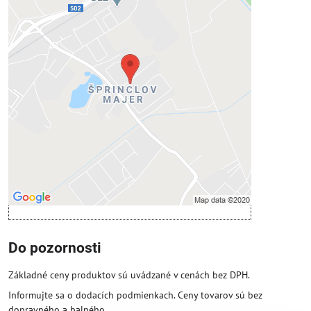
Externý obsah je blokovaný
Voľbami súkromia
Prajete si načítať externý obsah?
Povoliť tentokrát
Povoliť a zapamätať - súhlas s druhom
cookie: Funkčné
Otvoriť obsah v novom okne
Do pozornosti
Základné ceny produktov sú uvádzané v cenách bez DPH.
Informujte sa o dodacích podmienkach. Ceny tovarov sú bez
dopravného a balného.