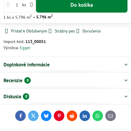
Do košíka
ks
2
2
1
ks
x 5.796 m
=
5.796
m
Pridať k Obľúbeným
Strážny pes
Doručenia
Import kód:
113_00051
Výrobca:
Egger
Doplnkové informácie
Recenzie
0
Diskusia
0
Facebook
Twitter
Bluesky
Pinterest
Reddit
LinkedIn
WhatsApp
E-
mail