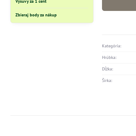
Výsuvy za 1 cent
Zbieraj body za nákup
Kategória:
Hrúbka:
Dĺžka:
Šírka: