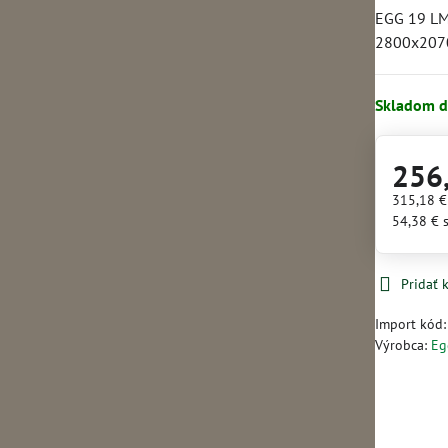
EGG 19 LM
2800x207
Skladom d
256
315,18 
54,38 €
Pridať
Import kód
Výrobca:
Eg