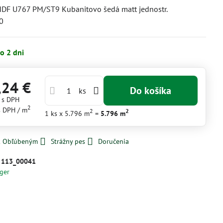
DF U767 PM/ST9 Kubanitovo šedá matt jednostr.
0
o 2 dni
,24 €
Do košíka
ks
€
s DPH
2
s DPH
/ m
2
2
1
ks
x 5.796 m
=
5.796
m
 k Obľúbeným
Strážny pes
Doručenia
:
113_00041
ger