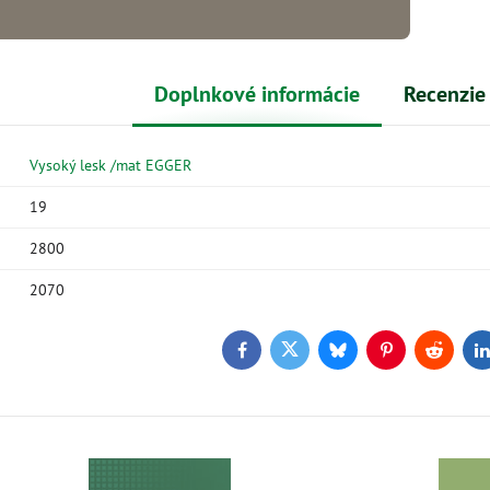
Doplnkové informácie
Recenzie
Vysoký lesk /mat EGGER
19
2800
2070
Facebook
Twitter
Bluesky
Pinterest
Reddit
L