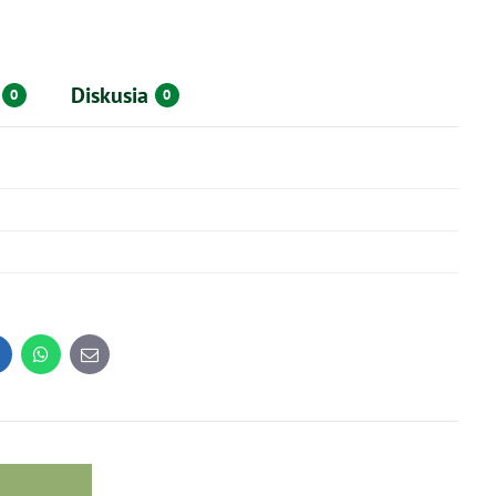
Diskusia
0
0
inkedIn
WhatsApp
E-
mail