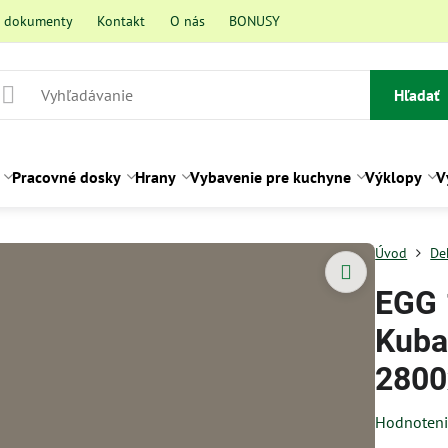
a dokumenty
Kontakt
O nás
BONUSY
Hľadať
Pracovné dosky
Hrany
Vybavenie pre kuchyne
Výklopy
V
Úvod
De
EGG 
Kuba
2800
Hodnoten