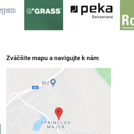
Zväčšite mapu a navigujte k nám
Externý obsah je blokovaný
Voľbami súkromia
Prajete si načítať externý obsah?
Povoliť tentokrát