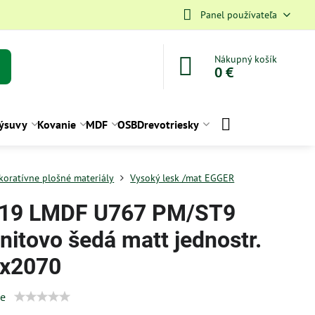
Panel používateľa
Nákupný košík
0 €
ýsuvy
Kovanie
MDF
OSB
Drevotriesky
koratívne plošné materiály
Vysoký lesk /mat EGGER
19 LMDF U767 PM/ST9
nitovo šedá matt jednostr.
x2070
ie