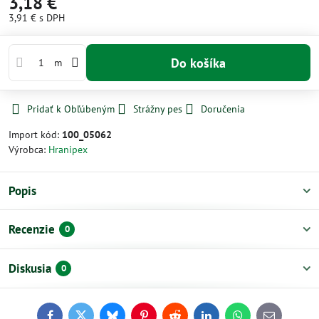
3,18 €
3,91 €
s DPH
Do košíka
m
Pridať k Obľúbeným
Strážny pes
Doručenia
Import kód:
100_05062
Výrobca:
Hranipex
Popis
Recenzie
0
Diskusia
0