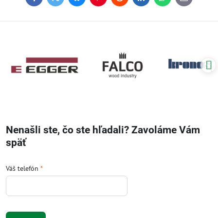
Facebook
Twitter
Bluesky
Pinterest
Reddit
LinkedIn
WhatsApp
E-
mail
Nenašli ste, čo ste hľadali? Zavoláme Vám
späť
Váš telefón
*