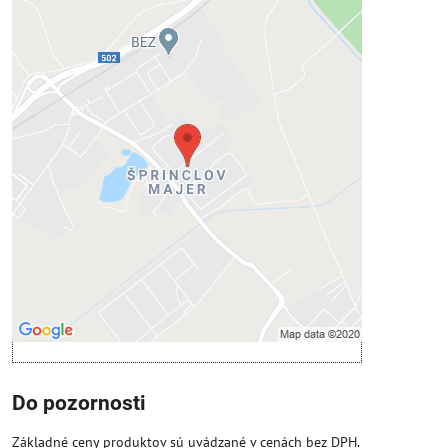
Externý obsah je blokovaný
Voľbami súkromia
Prajete si načítať externý obsah?
Povoliť tentokrát
Povoliť a zapamätať - súhlas s druhom
cookie: Funkčné
Otvoriť obsah v novom okne
Do pozornosti
Základné ceny produktov sú uvádzané v cenách bez DPH.