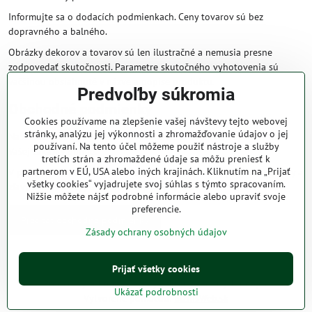
Informujte sa o dodacích podmienkach. Ceny tovarov sú bez
dopravného a balného.
Obrázky dekorov a tovarov sú len ilustračné a nemusia presne
zodpovedať skutočnosti. Parametre skutočného vyhotovenia sú
väčšinou obsiahnuté v názve a popise produktu.
Predvoľby súkromia
Obchodné podmienky
Cookies používame na zlepšenie vašej návštevy tejto webovej
stránky, analýzu jej výkonnosti a zhromažďovanie údajov o jej
Naše obchodné podmienky zaručujú bezproblémové spracovanie
používaní. Na tento účel môžeme použiť nástroje a služby
Vašej zakázky online.
tretích strán a zhromaždené údaje sa môžu preniesť k
partnerom v EÚ, USA alebo iných krajinách. Kliknutím na „Prijať
V prípade, že máte s nami už dojednané obchodné podmienky, ceny a
všetky cookies“ vyjadrujete svoj súhlas s týmto spracovaním.
zľavy z minulosti, platia tie, ktoré sú pre Vás výhodnejšie.
Nižšie môžete nájsť podrobné informácie alebo upraviť svoje
preferencie.
Prečítať obchodné podmienky
Zásady ochrany osobných údajov
©
2026
Copyright
Prijať všetky cookies
Predvoľby súkromia
Zásady ochrany osobných údajov
Ukázať podrobnosti
Vytvorené pomocou:
BiznisWeb.sk