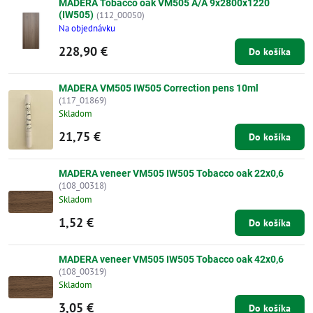
MADERA Tobacco oak VM505 A/A 9x2800x1220
(IW505)
(112_00050)
Na objednávku
228,90 €
Do košíka
MADERA VM505 IW505 Correction pens 10ml
(117_01869)
Skladom
21,75 €
Do košíka
MADERA veneer VM505 IW505 Tobacco oak 22x0,6
(108_00318)
Skladom
1,52 €
Do košíka
MADERA veneer VM505 IW505 Tobacco oak 42x0,6
(108_00319)
Skladom
3,05 €
Do košíka