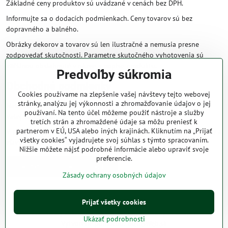
Základné ceny produktov sú uvádzané v cenách bez DPH.
Informujte sa o dodacích podmienkach. Ceny tovarov sú bez
dopravného a balného.
Obrázky dekorov a tovarov sú len ilustračné a nemusia presne
zodpovedať skutočnosti. Parametre skutočného vyhotovenia sú
väčšinou obsiahnuté v názve a popise produktu.
Predvoľby súkromia
Obchodné podmienky
Cookies používame na zlepšenie vašej návštevy tejto webovej
stránky, analýzu jej výkonnosti a zhromažďovanie údajov o jej
Naše obchodné podmienky zaručujú bezproblémové spracovanie
používaní. Na tento účel môžeme použiť nástroje a služby
Vašej zakázky online.
tretích strán a zhromaždené údaje sa môžu preniesť k
partnerom v EÚ, USA alebo iných krajinách. Kliknutím na „Prijať
V prípade, že máte s nami už dojednané obchodné podmienky, ceny a
všetky cookies“ vyjadrujete svoj súhlas s týmto spracovaním.
zľavy z minulosti, platia tie, ktoré sú pre Vás výhodnejšie.
Nižšie môžete nájsť podrobné informácie alebo upraviť svoje
preferencie.
Prečítať obchodné podmienky
Zásady ochrany osobných údajov
Prijať všetky cookies
©
2026
Copyright
Predvoľby súkromia
Zásady ochrany osobných údajov
Ukázať podrobnosti
Vytvorené pomocou:
BiznisWeb.sk