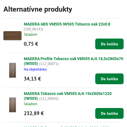
Alternatívne produkty
MADERA ABS VM505 IW505 Tobacco oak 22x0,8
(100_06142)
Skladom
0,75 €
Do košíka
MADERA Profile Tobacco oak VM505 A/A 18,5x2800x70
(IW505)
(112_00071)
Na objednávku
34,13 €
Do košíka
MADERA Tobacco oak VM505 A/A 19x2800x1220
(IW505)
(112_00042)
Skladom
232,89 €
Do košíka