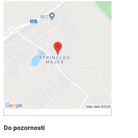
Externý obsah je blokovaný
Voľbami súkromia
Prajete si načítať externý obsah?
Povoliť tentokrát
Povoliť a zapamätať - súhlas s druhom
cookie: Funkčné
Otvoriť obsah v novom okne
Do pozornosti