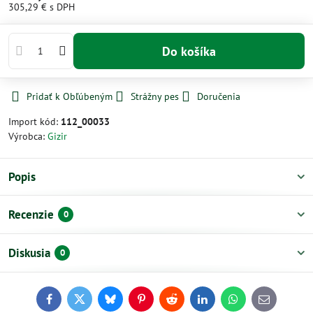
305,29 €
s DPH
Do košíka
Pridať k Obľúbeným
Strážny pes
Doručenia
Import kód:
112_00033
Výrobca:
Gizir
Popis
Recenzie
0
Diskusia
0
Facebook
Twitter
Bluesky
Pinterest
Reddit
LinkedIn
WhatsApp
E-
mail