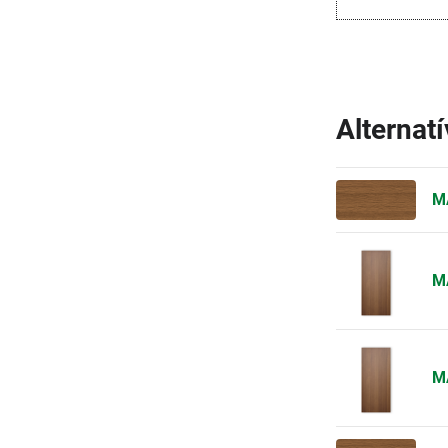
Alternat
M
M
M