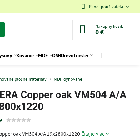
Panel používateľa
Nákupný košík
0 €
ýsuvy
Kovanie
MDF
OSB
Drevotriesky
hované plošné materiály
MDF dyhované
RA Copper oak VM504 A/A
800x1220
ie
opper oak VM504 A/A 19x2800x1220
Čítajte viac