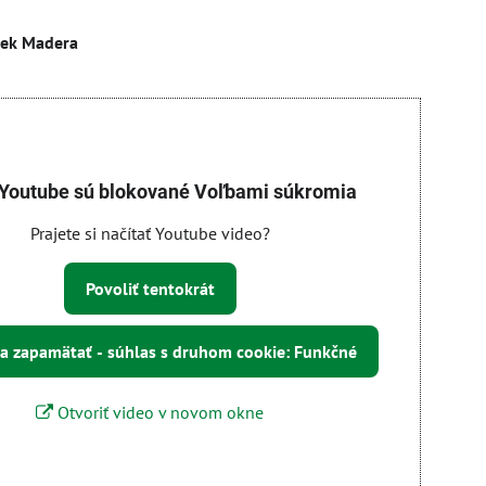
iek Madera
 Youtube sú blokované Voľbami súkromia
Prajete si načítať Youtube video?
Povoliť tentokrát
 a zapamätať - súhlas s druhom cookie: Funkčné
Otvoriť video v novom okne