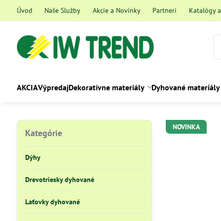
Úvod
Naše Služby
Akcie a Novinky
Partneri
Katalógy 
AKCIA
Výpredaj
Dekoratívne materiály
Dyhované materiály
NOVINKA
Kategórie
Dýhy
Drevotriesky dyhované
Laťovky dyhované