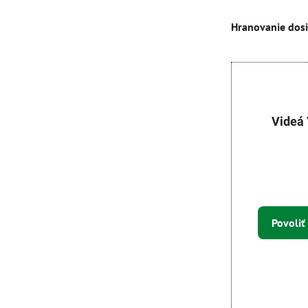
Hranovanie dos
Videá
Povoliť