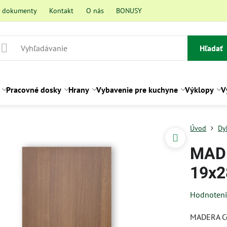
a dokumenty
Kontakt
O nás
BONUSY
Hľadať
Pracovné dosky
Hrany
Vybavenie pre kuchyne
Výklopy
V
Úvod
Dy
MADE
19x2
Hodnoten
MADERA C