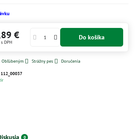
ávku
,89 €
Do košíka
€
s DPH
 k Obľúbeným
Strážny pes
Doručenia
:
112_00037
zir
Diskusia
0