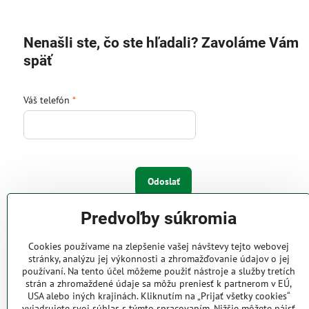
Nenašli ste, čo ste hľadali? Zavoláme Vám
späť
Váš telefón
*
Odoslať
Predvoľby súkromia
IW Trend s.r.o.
Cookies používame na zlepšenie vašej návštevy tejto webovej
Pri Majeri 6
stránky, analýzu jej výkonnosti a zhromažďovanie údajov o jej
831 06 Bratislava
používaní. Na tento účel môžeme použiť nástroje a služby tretích
strán a zhromaždené údaje sa môžu preniesť k partnerom v EÚ,
Web: www.iwtrend.sk
USA alebo iných krajinách. Kliknutím na „Prijať všetky cookies“
Telefón: (02) 4488 4826, 4487
vyjadrujete svoj súhlas s týmto spracovaním. Nižšie môžete nájsť