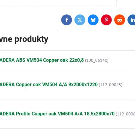
Facebook
Twitter
Bluesky
Pinterest
Reddit
L
ívne produkty
ADERA ABS VM504 Copper oak 22x0,8
(100_06140)
ADERA Copper oak VM504 A/A 9x2800x1220
(112_00045)
ADERA Profile Copper oak VM504 A/A 18,5x2800x70
(112_0006