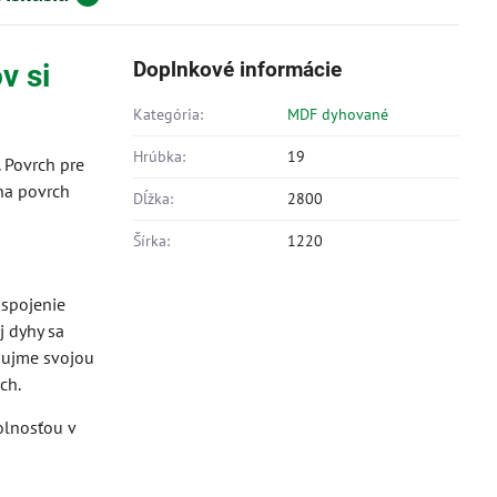
Doplnkové informácie
v si
Kategória:
MDF dyhované
Hrúbka:
19
 Povrch pre
na povrch
Dĺžka:
2800
Šírka:
1220
 spojenie
j dyhy sa
aujme svojou
ch.
olnosťou v