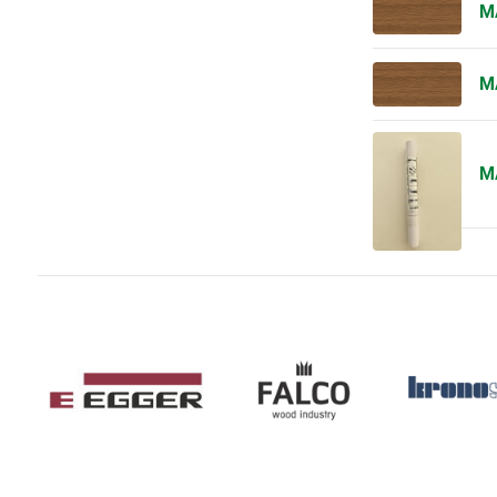
M
M
M