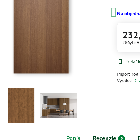
Na objedn
232
286,45 
Pridať
Import kód
Výrobca:
Gi
Popis
Recenzie
0