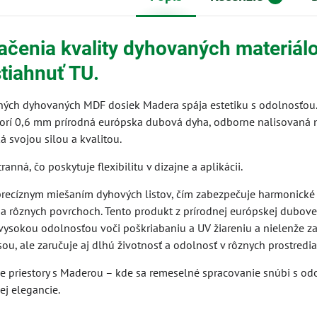
ačenia kvality dyhovaných materiálo
tiahnuť TU.
ných dyhovaných MDF dosiek Madera spája estetiku s odolnosťou.
orí 0,6 mm prírodná európska dubová dyha, odborne nalisovaná 
á svojou silou a kvalitou.
anná, čo poskytuje flexibilitu v dizajne a aplikácii.
precíznym miešaním dyhových listov, čím zabezpečuje harmonické
na rôznych povrchoch. Tento produkt z prírodnej európskej dubove
vysokou odolnosťou voči poškriabaniu a UV žiareniu a nielenže z
u, ale zaručuje aj dlhú životnosť a odolnosť v rôznych prostredia
je priestory s Maderou – kde sa remeselné spracovanie snúbi s od
ej elegancie.