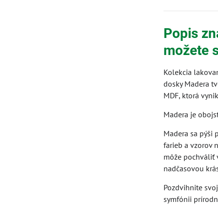
Popis zn
možete s
Kolekcia lakova
dosky Madera tv
MDF, ktorá vynik
Madera je obojstr
Madera sa pýši 
farieb a vzorov 
môže pochváliť 
nadčasovou kráso
Pozdvihnite svo
symfónii prírodn