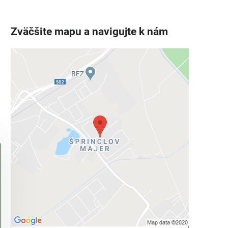
Zväčšite mapu a navigujte k nám
Externý obsah je blokovaný
Voľbami súkromia
Prajete si načítať externý obsah?
Povoliť tentokrát
Povoliť a zapamätať - súhlas s druhom
cookie: Funkčné
Otvoriť obsah v novom okne