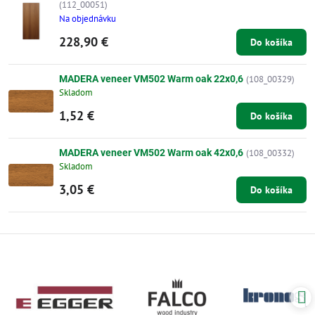
(112_00051)
Na objednávku
228,90 €
Do košíka
MADERA veneer VM502 Warm oak 22x0,6
(108_00329)
Skladom
1,52 €
Do košíka
MADERA veneer VM502 Warm oak 42x0,6
(108_00332)
Skladom
3,05 €
Do košíka