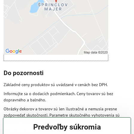
Povoliť tentokrát
Povoliť a zapamätať - súhlas s druhom
cookie: Funkčné
Otvoriť obsah v novom okne
Do pozornosti
Základné ceny produktov sú uvádzané v cenách bez DPH.
Informujte sa o dodacích podmienkach. Ceny tovarov sú bez
dopravného a balného.
Obrázky dekorov a tovarov sú len ilustračné a nemusia presne
zodpovedať skutočnosti. Parametre skutočného vyhotovenia sú
väčšinou obsiahnuté v názve a popise produktu.
Predvoľby súkromia
Obchodné podmienky