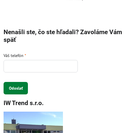
Nenašli ste, čo ste hľadali? Zavoláme Vám
späť
Váš telefón
*
Odoslať
IW Trend s.r.o.