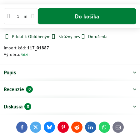
Do košíka
m
Pridať k Obľúbeným
Strážny pes
Doručenia
Import kód:
117_01887
Výrobca:
Gizir
Popis
Recenzie
0
Diskusia
0
Facebook
Twitter
Bluesky
Pinterest
Reddit
LinkedIn
WhatsApp
E-
mail