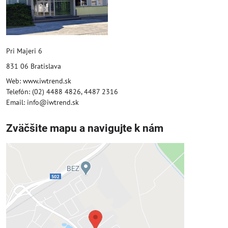
Pri Majeri 6
831 06 Bratislava
Web: www.iwtrend.sk
Telefón: (02) 4488 4826, 4487 2316
Email: info@iwtrend.sk
Zväčšite mapu a navigujte k nám
Externý obsah je blokovaný
Voľbami súkromia
Prajete si načítať externý obsah?