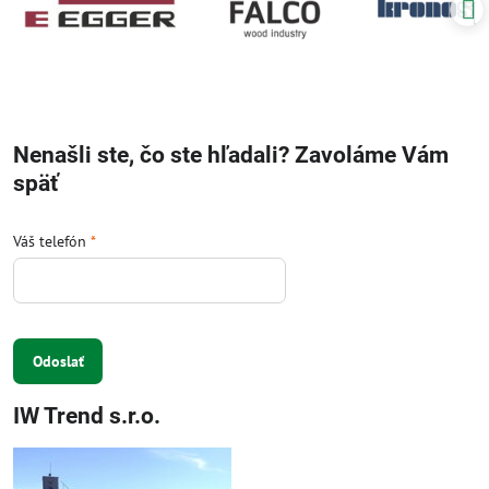
Nenašli ste, čo ste hľadali? Zavoláme Vám
späť
Váš telefón
*
Odoslať
IW Trend s.r.o.