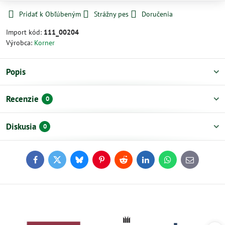
Pridať k Obľúbeným
Strážny pes
Doručenia
Import kód:
111_00204
Výrobca:
Korner
Popis
Recenzie
0
Diskusia
0
Facebook
Twitter
Bluesky
Pinterest
Reddit
LinkedIn
WhatsApp
E-
mail