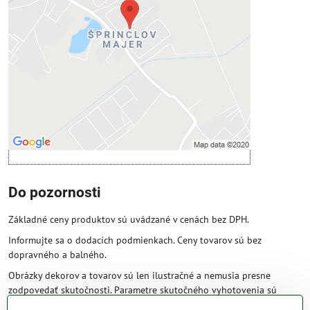
Prajete si načítať externý obsah?
Povoliť tentokrát
Povoliť a zapamätať - súhlas s druhom
cookie: Funkčné
Otvoriť obsah v novom okne
Do pozornosti
Základné ceny produktov sú uvádzané v cenách bez DPH.
Informujte sa o dodacích podmienkach. Ceny tovarov sú bez
dopravného a balného.
Obrázky dekorov a tovarov sú len ilustračné a nemusia presne
zodpovedať skutočnosti. Parametre skutočného vyhotovenia sú
väčšinou obsiahnuté v názve a popise produktu.