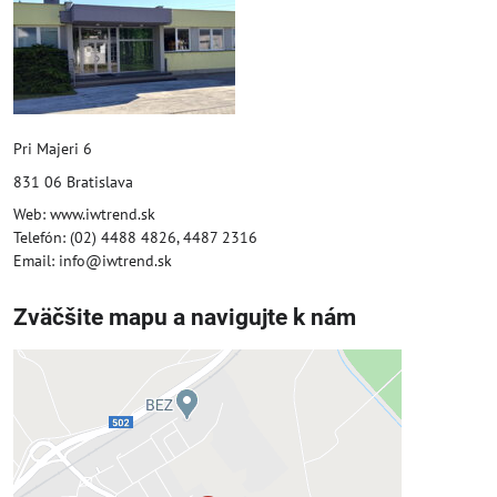
Pri Majeri 6
831 06 Bratislava
Web: www.iwtrend.sk
Telefón: (02) 4488 4826, 4487 2316
Email: info@iwtrend.sk
Zväčšite mapu a navigujte k nám
Externý obsah je blokovaný
Voľbami súkromia