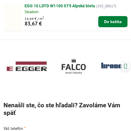
EGG 10 LDTD W1100 ST9 Alpská biela
(102_00617)
Skladom
2
14,44 €
/ m
Do košíka
83,67 €
Nenašli ste, čo ste hľadali? Zavoláme Vám
späť
Váš telefón
*