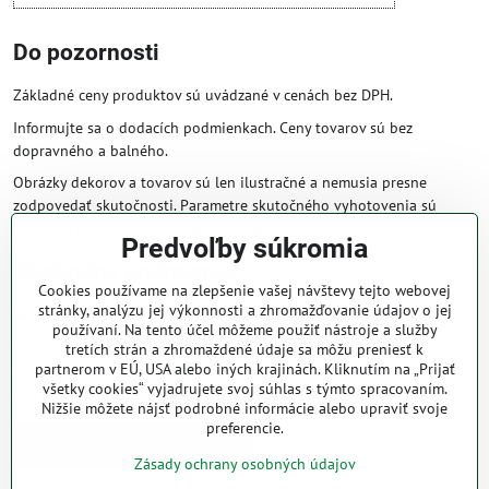
Do pozornosti
Základné ceny produktov sú uvádzané v cenách bez DPH.
Informujte sa o dodacích podmienkach. Ceny tovarov sú bez
dopravného a balného.
Obrázky dekorov a tovarov sú len ilustračné a nemusia presne
zodpovedať skutočnosti. Parametre skutočného vyhotovenia sú
väčšinou obsiahnuté v názve a popise produktu.
Predvoľby súkromia
Obchodné podmienky
Cookies používame na zlepšenie vašej návštevy tejto webovej
stránky, analýzu jej výkonnosti a zhromažďovanie údajov o jej
Naše obchodné podmienky zaručujú bezproblémové spracovanie
používaní. Na tento účel môžeme použiť nástroje a služby
Vašej zakázky online.
tretích strán a zhromaždené údaje sa môžu preniesť k
partnerom v EÚ, USA alebo iných krajinách. Kliknutím na „Prijať
V prípade, že máte s nami už dojednané obchodné podmienky, ceny a
všetky cookies“ vyjadrujete svoj súhlas s týmto spracovaním.
zľavy z minulosti, platia tie, ktoré sú pre Vás výhodnejšie.
Nižšie môžete nájsť podrobné informácie alebo upraviť svoje
preferencie.
Prečítať obchodné podmienky
Zásady ochrany osobných údajov