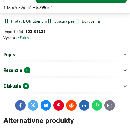
2
2
1
ks
x 5.796 m
=
5.796
m
Pridať k Obľúbeným
Strážny pes
Doručenia
Import kód:
102_01125
Výrobca:
Falco
Popis
Recenzie
0
Diskusia
0
Facebook
Twitter
Bluesky
Pinterest
Reddit
LinkedIn
WhatsApp
E-
mail
Alternatívne produkty