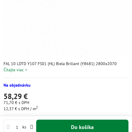
FAL 10 LDTD Y107 FS01 (HL) Biela Briliant (Y8681) 2800x2070
Čítajte viac
Na objednávku
58,29 €
71,70 €
s DPH
2
12,37 €
s DPH
/ m
Do košíka
ks