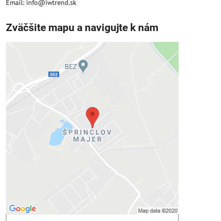
Email: info@iwtrend.sk
Zväčšite mapu a navigujte k nám
Externý obsah je blokovaný
Voľbami súkromia
Prajete si načítať externý obsah?
Povoliť tentokrát
Povoliť a zapamätať - súhlas s druhom
cookie: Funkčné
Otvoriť obsah v novom okne