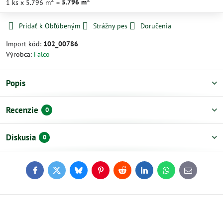
1
ks
x 5.796 m
=
5.796
m
Pridať k Obľúbeným
Strážny pes
Doručenia
Import kód:
102_00786
Výrobca:
Falco
Popis
Recenzie
0
Diskusia
0
Facebook
Twitter
Bluesky
Pinterest
Reddit
LinkedIn
WhatsApp
E-
mail