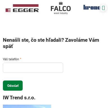
Nenašli ste, čo ste hľadali? Zavoláme Vám
späť
Váš telefón
*
Odoslať
IW Trend s.r.o.