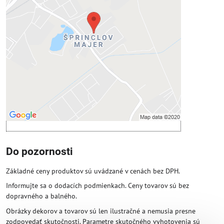
Voľbami súkromia
Prajete si načítať externý obsah?
Povoliť tentokrát
Povoliť a zapamätať - súhlas s druhom
cookie: Funkčné
Otvoriť obsah v novom okne
Do pozornosti
Základné ceny produktov sú uvádzané v cenách bez DPH.
Informujte sa o dodacích podmienkach. Ceny tovarov sú bez
dopravného a balného.
Obrázky dekorov a tovarov sú len ilustračné a nemusia presne
zodpovedať skutočnosti. Parametre skutočného vyhotovenia sú