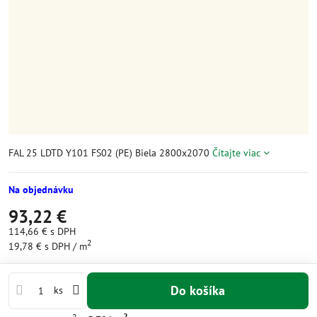
FAL 25 LDTD Y101 FS02 (PE) Biela 2800x2070
Čítajte viac
Na objednávku
93,22 €
114,66 €
s DPH
2
19,78 €
s DPH
/ m
Do košíka
ks
2
2