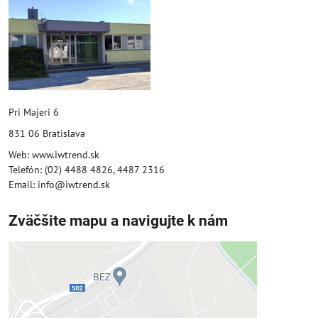
Pri Majeri 6
831 06 Bratislava
Web: www.iwtrend.sk
Telefón: (02) 4488 4826, 4487 2316
Email: info@iwtrend.sk
Zväčšite mapu a navigujte k nám
Externý obsah je blokovaný