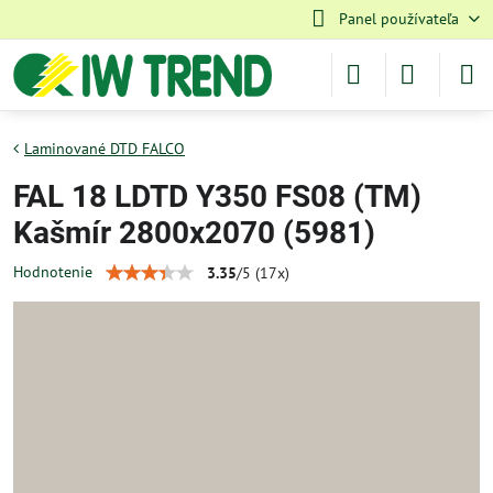
Panel používateľa
Laminované DTD FALCO
FAL 18 LDTD Y350 FS08 (TM)
Kašmír 2800x2070 (5981)
Hodnotenie
3.35
/
5
(
17
x)