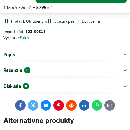
2
2
1
ks
x 5.796 m
=
5.796
m
Pridať k Obľúbeným
Strážny pes
Doručenia
Import kód:
102_00811
Výrobca:
Falco
Popis
Recenzie
0
Diskusia
0
Facebook
Twitter
Bluesky
Pinterest
Reddit
LinkedIn
WhatsApp
E-
mail
Alternatívne produkty