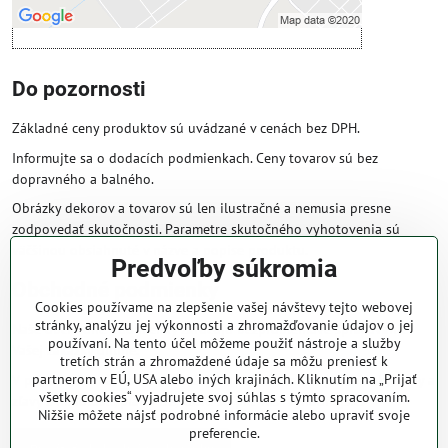
Do pozornosti
Základné ceny produktov sú uvádzané v cenách bez DPH.
Informujte sa o dodacích podmienkach. Ceny tovarov sú bez
dopravného a balného.
Obrázky dekorov a tovarov sú len ilustračné a nemusia presne
zodpovedať skutočnosti. Parametre skutočného vyhotovenia sú
väčšinou obsiahnuté v názve a popise produktu.
Predvoľby súkromia
Obchodné podmienky
Cookies používame na zlepšenie vašej návštevy tejto webovej
stránky, analýzu jej výkonnosti a zhromažďovanie údajov o jej
Naše obchodné podmienky zaručujú bezproblémové spracovanie
používaní. Na tento účel môžeme použiť nástroje a služby
Vašej zakázky online.
tretích strán a zhromaždené údaje sa môžu preniesť k
partnerom v EÚ, USA alebo iných krajinách. Kliknutím na „Prijať
V prípade, že máte s nami už dojednané obchodné podmienky, ceny a
všetky cookies“ vyjadrujete svoj súhlas s týmto spracovaním.
zľavy z minulosti, platia tie, ktoré sú pre Vás výhodnejšie.
Nižšie môžete nájsť podrobné informácie alebo upraviť svoje
preferencie.