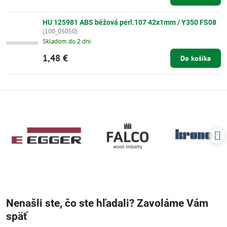
HU 125981 ABS béžová perl.107 42x1mm / Y350 FS08
(100_05050)
Skladom do 2 dni
1,48 €
Do košíka
Nenašli ste, čo ste hľadali? Zavoláme Vám
späť