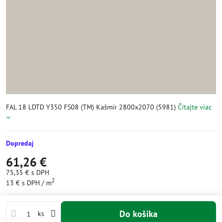
FAL 18 LDTD Y350 FS08 (TM) Kašmír 2800x2070 (5981)
Čítajte viac
Dopredaj
61,26 €
75,35 €
s DPH
2
13 €
s DPH
/ m
Do košíka
ks