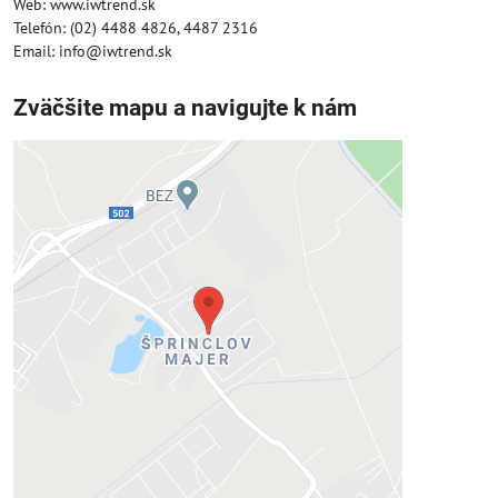
Web: www.iwtrend.sk
Telefón: (02) 4488 4826, 4487 2316
Email: info@iwtrend.sk
Zväčšite mapu a navigujte k nám
Externý obsah je blokovaný
Voľbami súkromia
Prajete si načítať externý obsah?
Povoliť tentokrát
Povoliť a zapamätať - súhlas s druhom
cookie: Funkčné
Otvoriť obsah v novom okne