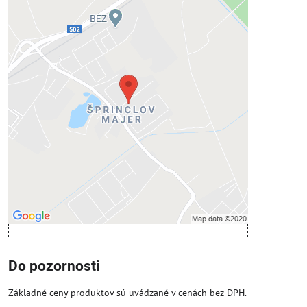
Externý obsah je blokovaný
Voľbami súkromia
Prajete si načítať externý obsah?
Povoliť tentokrát
Povoliť a zapamätať - súhlas s druhom
cookie: Funkčné
Otvoriť obsah v novom okne
Do pozornosti
Základné ceny produktov sú uvádzané v cenách bez DPH.