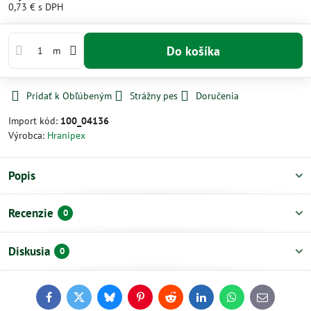
0,73 €
s DPH
Do košíka
m
Pridať k Obľúbeným
Strážny pes
Doručenia
Import kód:
100_04136
Výrobca:
Hranipex
Popis
Recenzie
0
Diskusia
0
Facebook
Twitter
Bluesky
Pinterest
Reddit
LinkedIn
WhatsApp
E-
mail