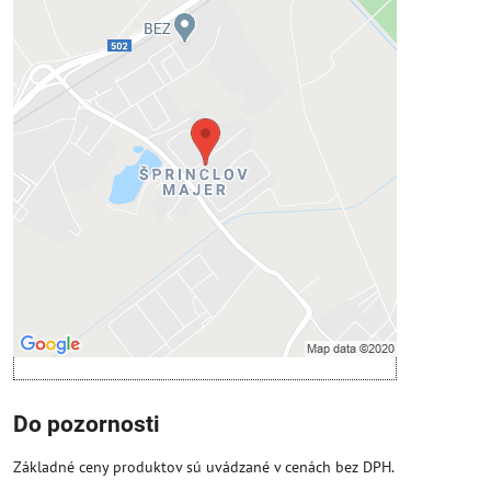
Externý obsah je blokovaný
Voľbami súkromia
Prajete si načítať externý obsah?
Povoliť tentokrát
Povoliť a zapamätať - súhlas s druhom
cookie: Funkčné
Otvoriť obsah v novom okne
Do pozornosti
Základné ceny produktov sú uvádzané v cenách bez DPH.