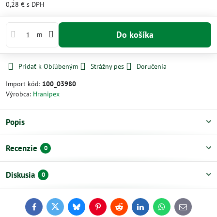
0,28 €
s DPH
Do košíka
m
Pridať k Obľúbeným
Strážny pes
Doručenia
Import kód:
100_03980
Výrobca:
Hranipex
Popis
Recenzie
0
Diskusia
0
Facebook
Twitter
Bluesky
Pinterest
Reddit
LinkedIn
WhatsApp
E-
mail