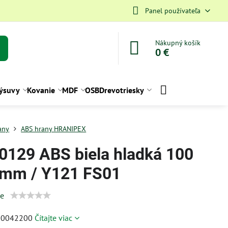
Panel používateľa
Nákupný košík
0 €
ýsuvy
Kovanie
MDF
OSB
Drevotriesky
any
ABS hrany HRANIPEX
0129 ABS biela hladká 100
mm / Y121 FS01
ie
00042200
Čítajte viac