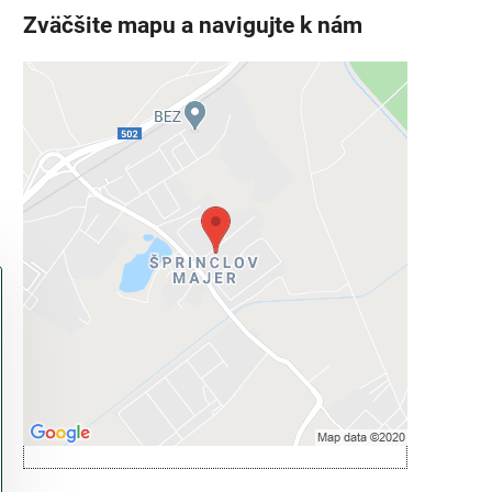
Zväčšite mapu a navigujte k nám
Externý obsah je blokovaný
Voľbami súkromia
Prajete si načítať externý obsah?
Povoliť tentokrát
Povoliť a zapamätať - súhlas s druhom
cookie: Funkčné
Otvoriť obsah v novom okne