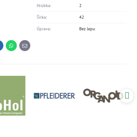
Hrúbka:
2
Šírka:
42
Úprava:
Bez lepu
inkedIn
WhatsApp
E-
mail