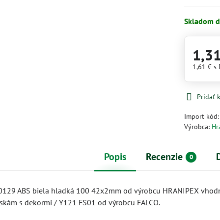
Skladom d
1,3
1,61 €
s
Pridať
Import kód
Výrobca:
Hr
Popis
Recenzie
0
0129 ABS biela hladká 100 42x2mm od výrobcu HRANIPEX vhod
skám s dekormi / Y121 FS01 od výrobcu FALCO.