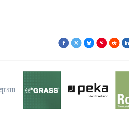
Facebook
Twitter
Bluesky
Pinterest
Reddit
L