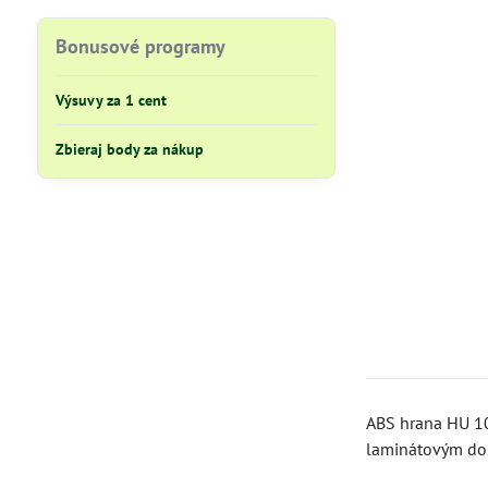
Bonusové programy
Výsuvy za 1 cent
Zbieraj body za nákup
ABS hrana HU 1
laminátovým do