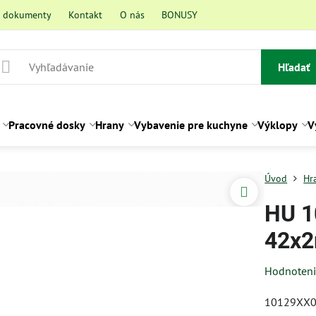
a dokumenty
Kontakt
O nás
BONUSY
Hľadať
Pracovné dosky
Hrany
Vybavenie pre kuchyne
Výklopy
V
Úvod
Hr
HU 1
42x2
Hodnoten
10129XX