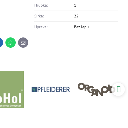
Hrúbka:
1
Šírka:
22
Úprava:
Bez lepu
inkedIn
WhatsApp
E-
mail