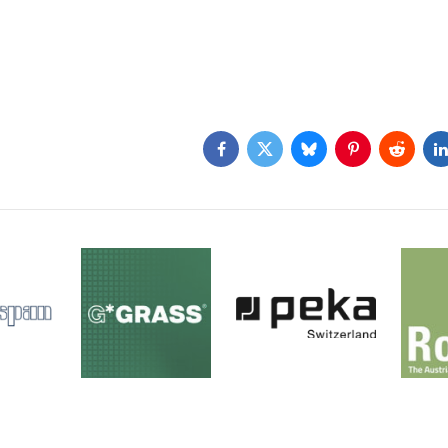
Facebook
Twitter
Bluesky
Pinterest
Reddit
L