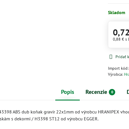
Skladom
0,7
0,88 €
s
Pridať
Import kód
Výrobca:
Hr
Popis
Recenzie
0
43398 ABS dub koňak gravír 22x1mm od výrobcu HRANIPEX vho
skám s dekormi / H3398 ST12 od výrobcu EGGER.