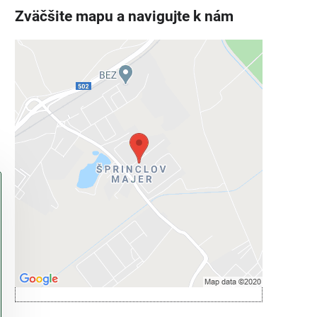
Zväčšite mapu a navigujte k nám
Externý obsah je blokovaný
Voľbami súkromia
Prajete si načítať externý obsah?
Povoliť tentokrát
Povoliť a zapamätať - súhlas s druhom
cookie: Funkčné
Otvoriť obsah v novom okne