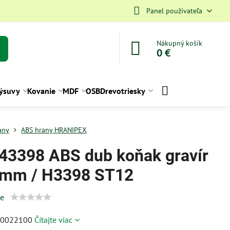
Panel používateľa
Nákupný košík
0 €
ýsuvy
Kovanie
MDF
OSB
Drevotriesky
any
ABS hrany HRANIPEX
43398 ABS dub koňak gravír
mm / H3398 ST12
ie
30022100
Čítajte viac