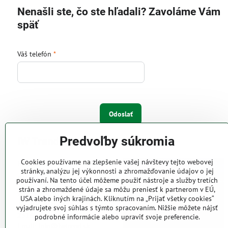
Nenašli ste, čo ste hľadali? Zavoláme Vám
späť
Váš telefón
*
Odoslať
Predvoľby súkromia
IW Trend s.r.o.
Cookies používame na zlepšenie vašej návštevy tejto webovej
Pri Majeri 6
stránky, analýzu jej výkonnosti a zhromažďovanie údajov o jej
831 06 Bratislava
používaní. Na tento účel môžeme použiť nástroje a služby tretích
strán a zhromaždené údaje sa môžu preniesť k partnerom v EÚ,
Web: www.iwtrend.sk
USA alebo iných krajinách. Kliknutím na „Prijať všetky cookies“
Telefón: (02) 4488 4826, 4487
vyjadrujete svoj súhlas s týmto spracovaním. Nižšie môžete nájsť
2316
podrobné informácie alebo upraviť svoje preferencie.
Email: info@iwtrend.sk