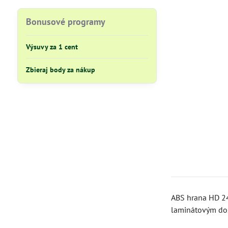
Bonusové programy
Výsuvy za 1 cent
Zbieraj body za nákup
ABS hrana HD 2
laminátovým do