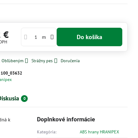
2 €
Do košíka
m
 DPH
 k Obľúbeným
Strážny pes
Doručenia
:
100_03632
anipex
Diskusia
0
Doplnkové informácie
dná k
Kategória:
ABS hrany HRANIPEX