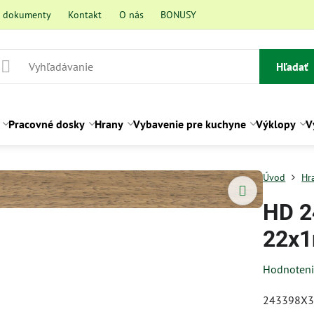
a dokumenty
Kontakt
O nás
BONUSY
Hľadať
Pracovné dosky
Hrany
Vybavenie pre kuchyne
Výklopy
V
Úvod
Hr
HD 2
22x1
Hodnoten
243398X