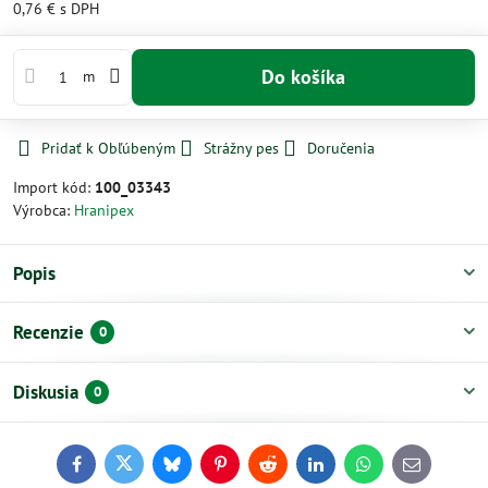
0,76 €
s DPH
Do košíka
m
Pridať k Obľúbeným
Strážny pes
Doručenia
Import kód:
100_03343
Výrobca:
Hranipex
Popis
Recenzie
0
Diskusia
0
Facebook
Twitter
Bluesky
Pinterest
Reddit
LinkedIn
WhatsApp
E-
mail