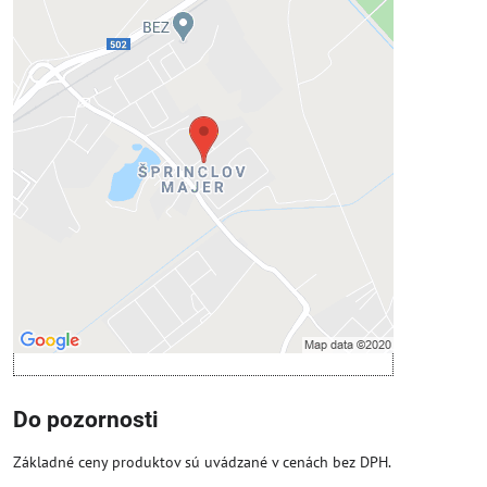
Externý obsah je blokovaný
Voľbami súkromia
Prajete si načítať externý obsah?
Povoliť tentokrát
Povoliť a zapamätať - súhlas s druhom
cookie: Funkčné
Otvoriť obsah v novom okne
Do pozornosti
Základné ceny produktov sú uvádzané v cenách bez DPH.