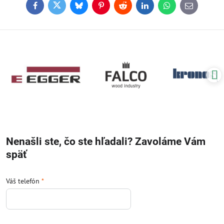
Facebook
Twitter
Bluesky
Pinterest
Reddit
LinkedIn
WhatsApp
E-
mail
Nenašli ste, čo ste hľadali? Zavoláme Vám
späť
Váš telefón
*