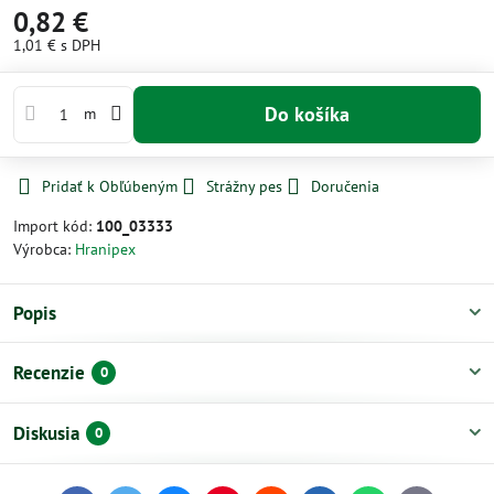
0,82 €
1,01 €
s DPH
Do košíka
m
Pridať k Obľúbeným
Strážny pes
Doručenia
Import kód:
100_03333
Výrobca:
Hranipex
Popis
Recenzie
0
Diskusia
0