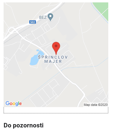
Externý obsah je blokovaný
Voľbami súkromia
Prajete si načítať externý obsah?
Povoliť tentokrát
Povoliť a zapamätať - súhlas s druhom
cookie: Funkčné
Otvoriť obsah v novom okne
Do pozornosti