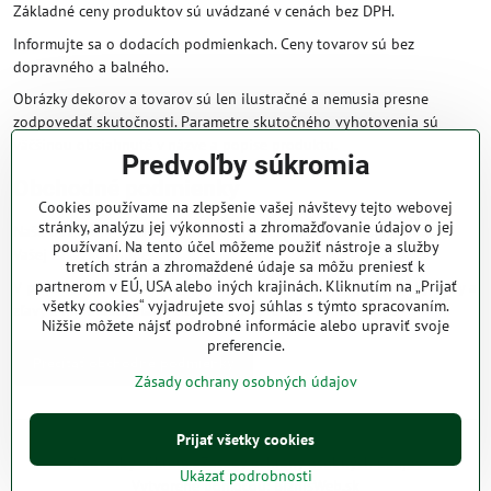
Základné ceny produktov sú uvádzané v cenách bez DPH.
Informujte sa o dodacích podmienkach. Ceny tovarov sú bez
dopravného a balného.
Obrázky dekorov a tovarov sú len ilustračné a nemusia presne
zodpovedať skutočnosti. Parametre skutočného vyhotovenia sú
väčšinou obsiahnuté v názve a popise produktu.
Predvoľby súkromia
Obchodné podmienky
Cookies používame na zlepšenie vašej návštevy tejto webovej
stránky, analýzu jej výkonnosti a zhromažďovanie údajov o jej
Naše obchodné podmienky zaručujú bezproblémové spracovanie
používaní. Na tento účel môžeme použiť nástroje a služby
Vašej zakázky online.
tretích strán a zhromaždené údaje sa môžu preniesť k
partnerom v EÚ, USA alebo iných krajinách. Kliknutím na „Prijať
V prípade, že máte s nami už dojednané obchodné podmienky, ceny a
všetky cookies“ vyjadrujete svoj súhlas s týmto spracovaním.
zľavy z minulosti, platia tie, ktoré sú pre Vás výhodnejšie.
Nižšie môžete nájsť podrobné informácie alebo upraviť svoje
preferencie.
Prečítať obchodné podmienky
Zásady ochrany osobných údajov
Prijať všetky cookies
©
2026
Copyright
Predvoľby súkromia
Zásady ochrany osobných údajov
Ukázať podrobnosti
Vytvorené pomocou:
BiznisWeb.sk