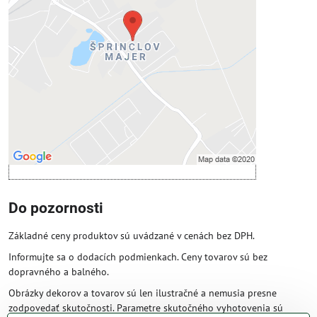
Prajete si načítať externý obsah?
Povoliť tentokrát
Povoliť a zapamätať - súhlas s druhom
cookie: Funkčné
Otvoriť obsah v novom okne
Do pozornosti
Základné ceny produktov sú uvádzané v cenách bez DPH.
Informujte sa o dodacích podmienkach. Ceny tovarov sú bez
dopravného a balného.
Obrázky dekorov a tovarov sú len ilustračné a nemusia presne
zodpovedať skutočnosti. Parametre skutočného vyhotovenia sú