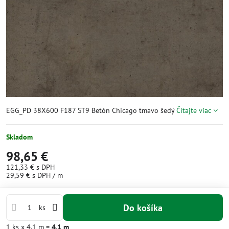
EGG_PD 38X600 F187 ST9 Betón Chicago tmavo šedý
Čítajte viac
Skladom
98,65 €
121,33 €
s DPH
29,59 €
s DPH
/ m
Do košíka
ks
1
ks
x 4.1 m =
4.1
m