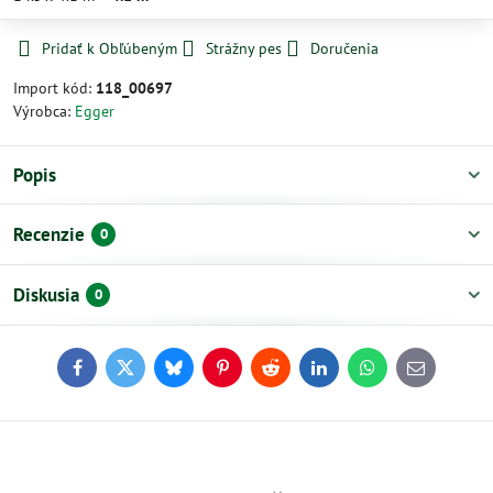
Pridať k Obľúbeným
Strážny pes
Doručenia
Import kód:
118_00697
Výrobca:
Egger
Popis
Recenzie
0
Diskusia
0
Facebook
Twitter
Bluesky
Pinterest
Reddit
LinkedIn
WhatsApp
E-
mail