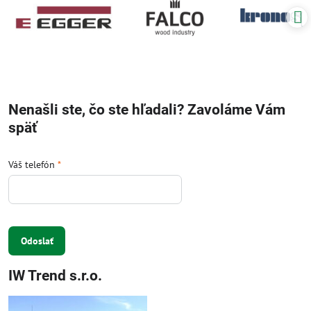
Nenašli ste, čo ste hľadali? Zavoláme Vám
späť
Váš telefón
*
Odoslať
IW Trend s.r.o.