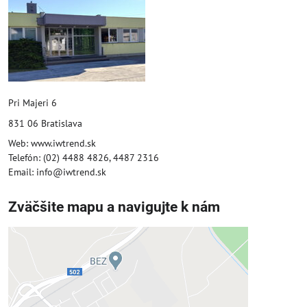
Pri Majeri 6
831 06 Bratislava
Web: www.iwtrend.sk
Telefón: (02) 4488 4826, 4487 2316
Email: info@iwtrend.sk
Zväčšite mapu a navigujte k nám
Externý obsah je blokovaný
Voľbami súkromia