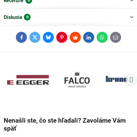
Recenzie
0
Diskusia
0
Facebook
Twitter
Bluesky
Pinterest
Reddit
LinkedIn
WhatsApp
E-
mail
Nenašli ste, čo ste hľadali? Zavoláme Vám
späť