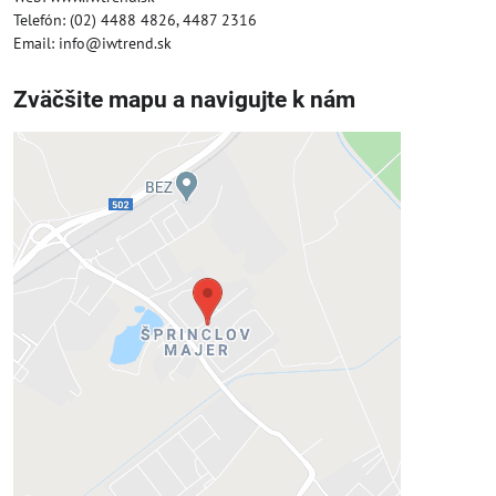
Telefón: (02) 4488 4826, 4487 2316
Email: info@iwtrend.sk
Zväčšite mapu a navigujte k nám
Externý obsah je blokovaný
Voľbami súkromia
Prajete si načítať externý obsah?
Povoliť tentokrát
Povoliť a zapamätať - súhlas s druhom
cookie: Funkčné
Otvoriť obsah v novom okne