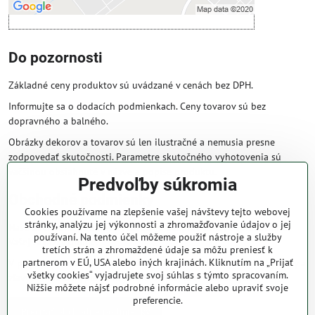
Do pozornosti
Základné ceny produktov sú uvádzané v cenách bez DPH.
Informujte sa o dodacích podmienkach. Ceny tovarov sú bez
dopravného a balného.
Obrázky dekorov a tovarov sú len ilustračné a nemusia presne
zodpovedať skutočnosti. Parametre skutočného vyhotovenia sú
väčšinou obsiahnuté v názve a popise produktu.
Predvoľby súkromia
Obchodné podmienky
Cookies používame na zlepšenie vašej návštevy tejto webovej
stránky, analýzu jej výkonnosti a zhromažďovanie údajov o jej
Naše obchodné podmienky zaručujú bezproblémové spracovanie
používaní. Na tento účel môžeme použiť nástroje a služby
Vašej zakázky online.
tretích strán a zhromaždené údaje sa môžu preniesť k
partnerom v EÚ, USA alebo iných krajinách. Kliknutím na „Prijať
V prípade, že máte s nami už dojednané obchodné podmienky, ceny a
všetky cookies“ vyjadrujete svoj súhlas s týmto spracovaním.
zľavy z minulosti, platia tie, ktoré sú pre Vás výhodnejšie.
Nižšie môžete nájsť podrobné informácie alebo upraviť svoje
preferencie.
Prečítať obchodné podmienky