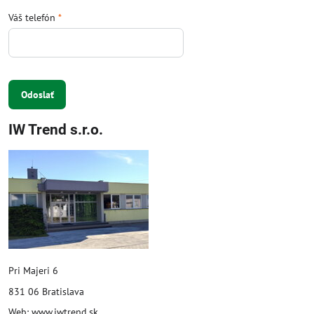
Váš telefón
*
Odoslať
IW Trend s.r.o.
Pri Majeri 6
831 06 Bratislava
Web: www.iwtrend.sk