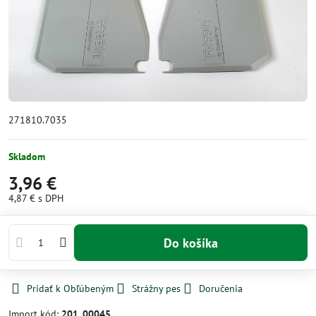
271810.7035
Skladom
3,96 €
4,87 €
s DPH
Do košíka
Pridať k Obľúbeným
Strážny pes
Doručenia
Import kód:
201_00045