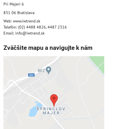
Pri Majeri 6
831 06 Bratislava
Web: www.iwtrend.sk
Telefón: (02) 4488 4826, 4487 2316
Email: info@iwtrend.sk
Zväčšite mapu a navigujte k nám
Externý obsah je blokovaný
Voľbami súkromia
Prajete si načítať externý obsah?
Povoliť tentokrát
Povoliť a zapamätať - súhlas s druhom