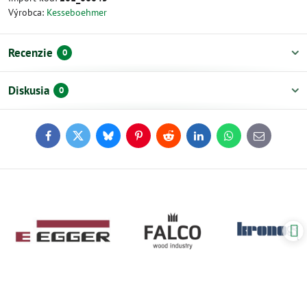
Výrobca:
Kesseboehmer
Recenzie
0
Diskusia
0
Facebook
Twitter
Bluesky
Pinterest
Reddit
LinkedIn
WhatsApp
E-
mail