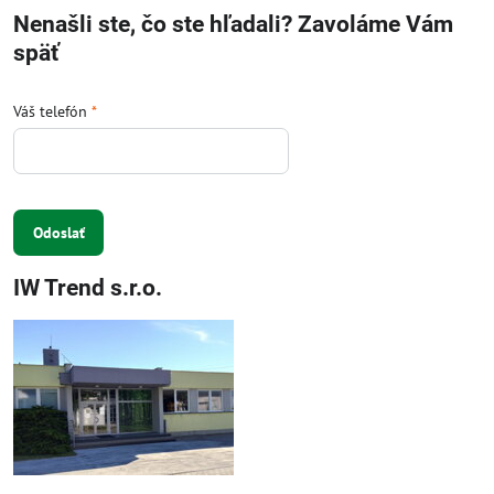
Nenašli ste, čo ste hľadali? Zavoláme Vám
späť
Váš telefón
*
Odoslať
IW Trend s.r.o.