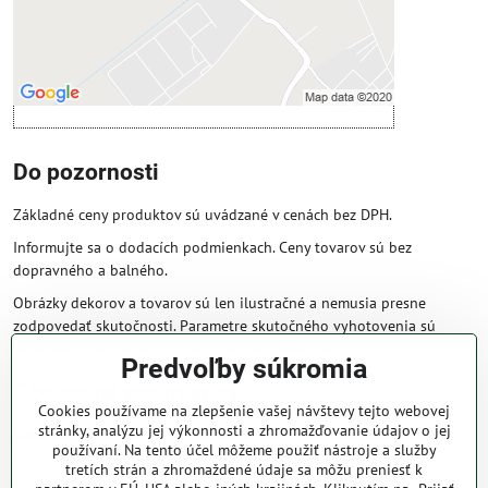
cookie: Funkčné
Otvoriť obsah v novom okne
Do pozornosti
Základné ceny produktov sú uvádzané v cenách bez DPH.
Informujte sa o dodacích podmienkach. Ceny tovarov sú bez
dopravného a balného.
Obrázky dekorov a tovarov sú len ilustračné a nemusia presne
zodpovedať skutočnosti. Parametre skutočného vyhotovenia sú
väčšinou obsiahnuté v názve a popise produktu.
Predvoľby súkromia
Obchodné podmienky
Cookies používame na zlepšenie vašej návštevy tejto webovej
stránky, analýzu jej výkonnosti a zhromažďovanie údajov o jej
Naše obchodné podmienky zaručujú bezproblémové spracovanie
používaní. Na tento účel môžeme použiť nástroje a služby
Vašej zakázky online.
tretích strán a zhromaždené údaje sa môžu preniesť k