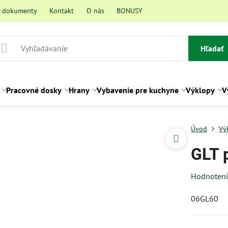
a dokumenty
Kontakt
O nás
BONUSY
Hľadať
Pracovné dosky
Hrany
Vybavenie pre kuchyne
Výklopy
V
Úvod
Vý
GLT 
Hodnoten
06GL60