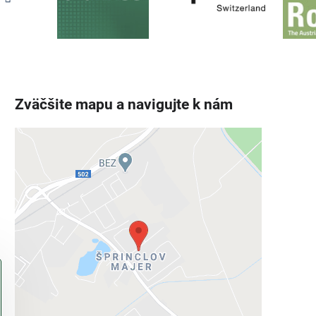
Zväčšite mapu a navigujte k nám
Externý obsah je blokovaný
Voľbami súkromia
Prajete si načítať externý obsah?
Povoliť tentokrát
Povoliť a zapamätať - súhlas s druhom
cookie: Funkčné