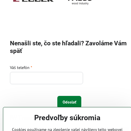
Nenašli ste, čo ste hľadali? Zavoláme Vám
späť
Váš telefón
*
Odoslať
Predvoľby súkromia
IW Trend s.r.o.
Cookies používame na zlepšenie vašej návštevy tejto webovej
Pri Majeri 6