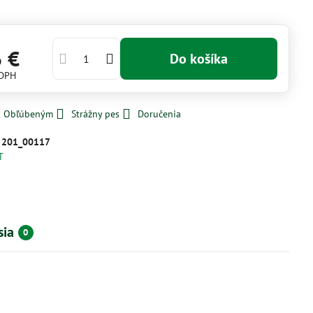
6 €
Do košíka
 DPH
 k Obľúbeným
Strážny pes
Doručenia
:
201_00117
T
sia
0