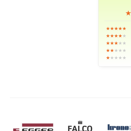
★★★★★
★★★★★
★★★★★
★★★★★
★★★★★
★★★★★
★★★★★
★★★★★
★★★★★
★★★★★
★★★★★
★★★★★
★★★★★
★★★★★
★★★★★