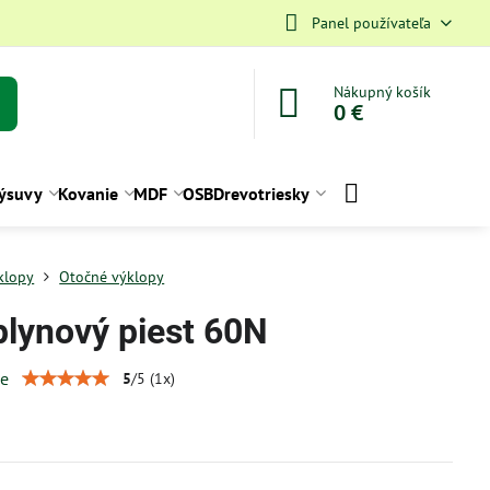
Panel používateľa
Nákupný košík
0 €
ýsuvy
Kovanie
MDF
OSB
Drevotriesky
klopy
Otočné výklopy
plynový piest 60N
ie
5
/
5
(
1
x)