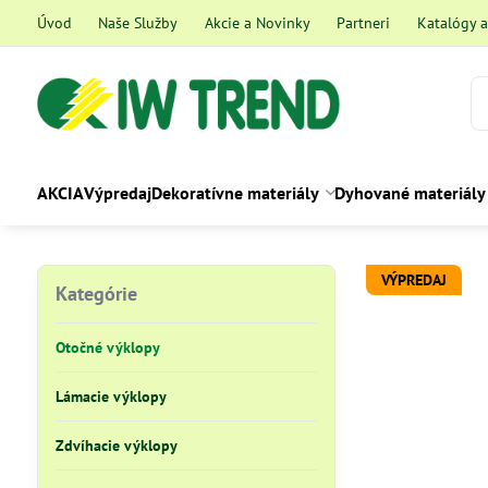
Úvod
Naše Služby
Akcie a Novinky
Partneri
Katalógy 
AKCIA
Výpredaj
Dekoratívne materiály
Dyhované materiály
VÝPREDAJ
Kategórie
Otočné výklopy
Lámacie výklopy
Zdvíhacie výklopy