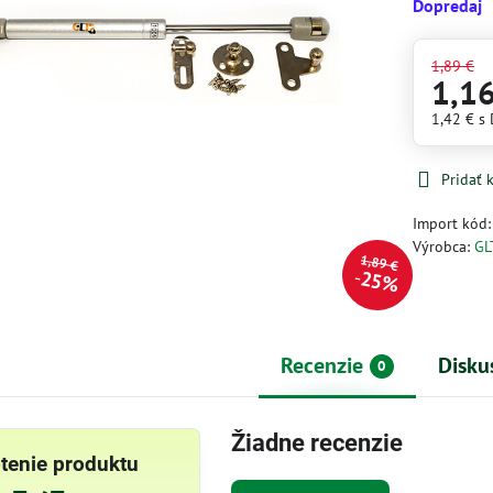
Dopredaj
1,89 €
1,1
1,42 €
s
Pridať
Import kód
Výrobca:
GL
1,89 €
25%
Recenzie
Disku
0
Žiadne recenzie
tenie produktu