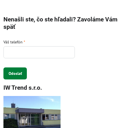
Nenašli ste, čo ste hľadali? Zavoláme Vám
späť
Váš telefón
*
Odoslať
IW Trend s.r.o.