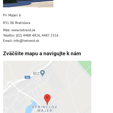
Pri Majeri 6
831 06 Bratislava
Web: www.iwtrend.sk
Telefón: (02) 4488 4826, 4487 2316
Email: info@iwtrend.sk
Zväčšite mapu a navigujte k nám
Externý obsah je blokovaný
Voľbami súkromia
Prajete si načítať externý obsah?
Povoliť tentokrát