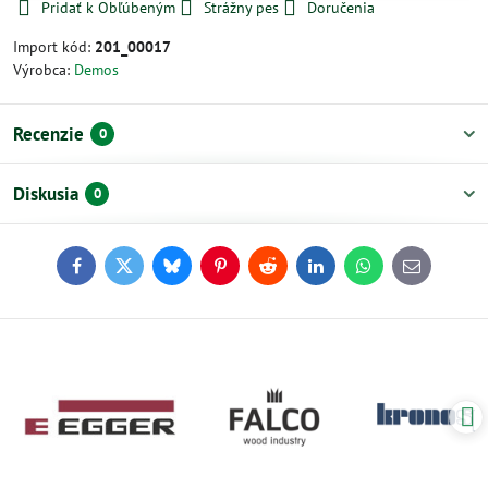
Pridať k Obľúbeným
Strážny pes
Doručenia
Import kód:
201_00017
Výrobca:
Demos
Recenzie
0
Diskusia
0
Facebook
Twitter
Bluesky
Pinterest
Reddit
LinkedIn
WhatsApp
E-
mail