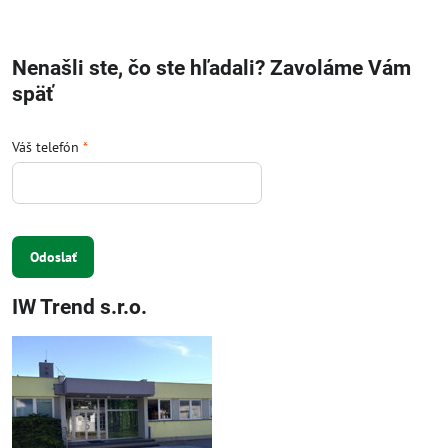
Nenašli ste, čo ste hľadali? Zavoláme Vám
späť
Váš telefón
*
Odoslať
IW Trend s.r.o.