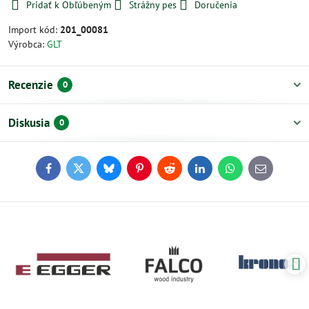
Pridať k Obľúbeným
Strážny pes
Doručenia
Import kód:
201_00081
Výrobca:
GLT
Recenzie
0
Diskusia
0
Facebook
Twitter
Bluesky
Pinterest
Reddit
LinkedIn
WhatsApp
E-
mail