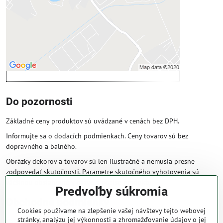
Povoliť a zapamätať - súhlas s druhom
cookie: Funkčné
Otvoriť obsah v novom okne
Do pozornosti
Základné ceny produktov sú uvádzané v cenách bez DPH.
Informujte sa o dodacích podmienkach. Ceny tovarov sú bez
dopravného a balného.
Obrázky dekorov a tovarov sú len ilustračné a nemusia presne
zodpovedať skutočnosti. Parametre skutočného vyhotovenia sú
väčšinou obsiahnuté v názve a popise produktu.
Predvoľby súkromia
Obchodné podmienky
Cookies používame na zlepšenie vašej návštevy tejto webovej
stránky, analýzu jej výkonnosti a zhromažďovanie údajov o jej
Naše obchodné podmienky zaručujú bezproblémové spracovanie