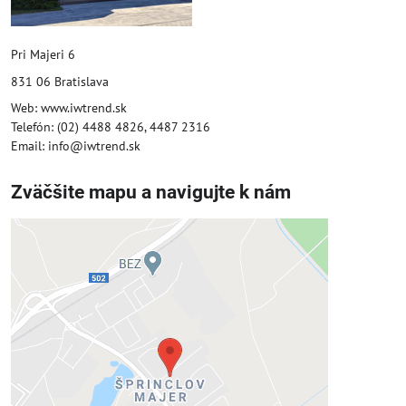
Pri Majeri 6
831 06 Bratislava
Web: www.iwtrend.sk
Telefón: (02) 4488 4826, 4487 2316
Email: info@iwtrend.sk
Zväčšite mapu a navigujte k nám
Externý obsah je blokovaný
Voľbami súkromia
Prajete si načítať externý obsah?
Povoliť tentokrát