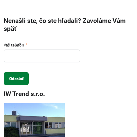
Nenašli ste, čo ste hľadali? Zavoláme Vám
späť
Váš telefón
*
Odoslať
IW Trend s.r.o.