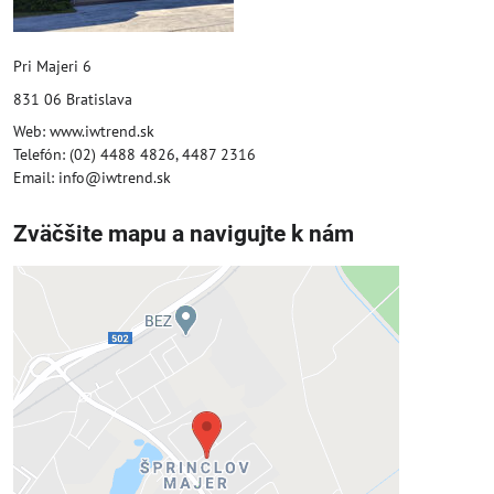
Pri Majeri 6
831 06 Bratislava
Web: www.iwtrend.sk
Telefón: (02) 4488 4826, 4487 2316
Email: info@iwtrend.sk
Zväčšite mapu a navigujte k nám
Externý obsah je blokovaný
Voľbami súkromia
Prajete si načítať externý obsah?
Povoliť tentokrát