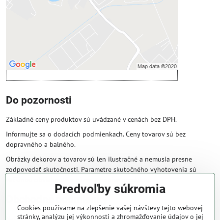
Povoliť a zapamätať - súhlas s druhom
cookie: Funkčné
Otvoriť obsah v novom okne
Do pozornosti
Základné ceny produktov sú uvádzané v cenách bez DPH.
Informujte sa o dodacích podmienkach. Ceny tovarov sú bez
dopravného a balného.
Obrázky dekorov a tovarov sú len ilustračné a nemusia presne
zodpovedať skutočnosti. Parametre skutočného vyhotovenia sú
väčšinou obsiahnuté v názve a popise produktu.
Predvoľby súkromia
Obchodné podmienky
Cookies používame na zlepšenie vašej návštevy tejto webovej
stránky, analýzu jej výkonnosti a zhromažďovanie údajov o jej
Naše obchodné podmienky zaručujú bezproblémové spracovanie