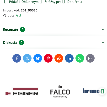
Pridať k Obľúbeným
Strážny pes
Doručenia
Import kód:
201_00083
Výrobca:
GLT
Recenzie
0
Diskusia
0
Facebook
Twitter
Bluesky
Pinterest
Reddit
LinkedIn
WhatsApp
E-
mail