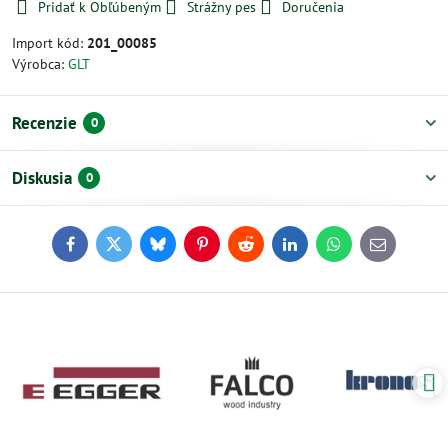
Pridať k Obľúbeným
Strážny pes
Doručenia
Import kód:
201_00085
Výrobca:
GLT
Recenzie
0
Diskusia
0
Facebook
Twitter
Bluesky
Pinterest
Reddit
LinkedIn
WhatsApp
E-
mail