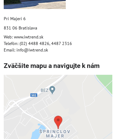
Pri Majeri 6
831 06 Bratislava
Web: www.iwtrend.sk
Telefón: (02) 4488 4826, 4487 2316
Email: info@iwtrend.sk
Zväčšite mapu a navigujte k nám
Externý obsah je blokovaný
Voľbami súkromia
Prajete si načítať externý obsah?
Povoliť tentokrát