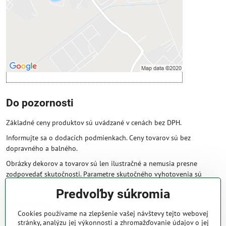
Povoliť a zapamätať - súhlas s druhom
cookie: Funkčné
Otvoriť obsah v novom okne
Do pozornosti
Základné ceny produktov sú uvádzané v cenách bez DPH.
Informujte sa o dodacích podmienkach. Ceny tovarov sú bez
dopravného a balného.
Obrázky dekorov a tovarov sú len ilustračné a nemusia presne
zodpovedať skutočnosti. Parametre skutočného vyhotovenia sú
väčšinou obsiahnuté v názve a popise produktu.
Predvoľby súkromia
Obchodné podmienky
Cookies používame na zlepšenie vašej návštevy tejto webovej
stránky, analýzu jej výkonnosti a zhromažďovanie údajov o jej
Naše obchodné podmienky zaručujú bezproblémové spracovanie