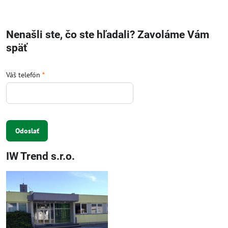
Nenašli ste, čo ste hľadali? Zavoláme Vám
späť
Váš telefón
*
Odoslať
IW Trend s.r.o.