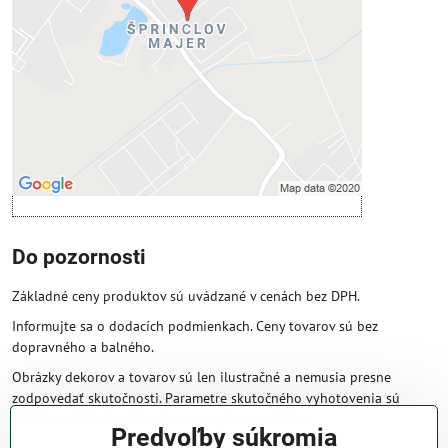
Povoliť tentokrát
Povoliť a zapamätať - súhlas s druhom
cookie: Funkčné
Otvoriť obsah v novom okne
Do pozornosti
Základné ceny produktov sú uvádzané v cenách bez DPH.
Informujte sa o dodacích podmienkach. Ceny tovarov sú bez
dopravného a balného.
Obrázky dekorov a tovarov sú len ilustračné a nemusia presne
zodpovedať skutočnosti. Parametre skutočného vyhotovenia sú
väčšinou obsiahnuté v názve a popise produktu.
Predvoľby súkromia