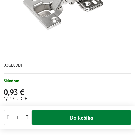
03GL09DT
Skladom
0,93 €
1,14 €
s DPH
Do košíka