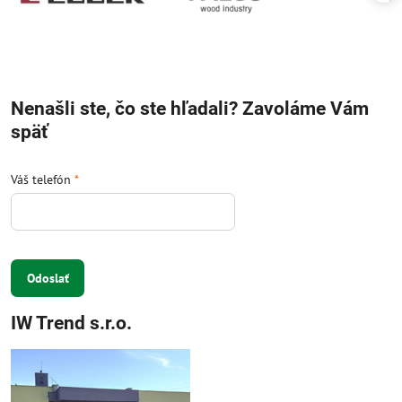
Nenašli ste, čo ste hľadali? Zavoláme Vám
späť
Váš telefón
*
Odoslať
IW Trend s.r.o.