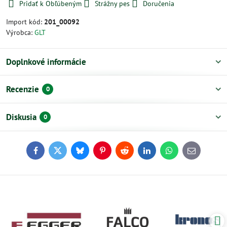
Pridať k Obľúbeným
Strážny pes
Doručenia
Import kód:
201_00092
Výrobca:
GLT
Doplnkové informácie
Recenzie
0
Diskusia
0
Facebook
Twitter
Bluesky
Pinterest
Reddit
LinkedIn
WhatsApp
E-
mail