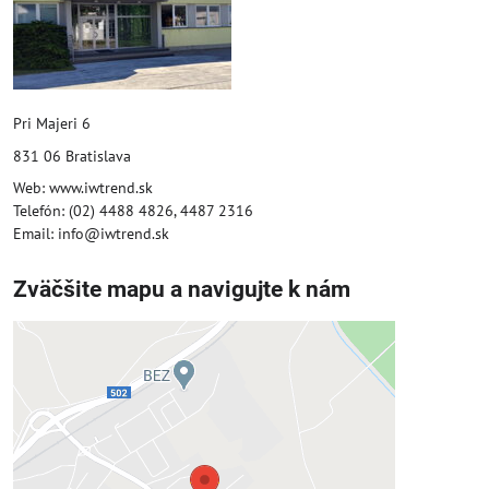
Pri Majeri 6
831 06 Bratislava
Web: www.iwtrend.sk
Telefón: (02) 4488 4826, 4487 2316
Email: info@iwtrend.sk
Zväčšite mapu a navigujte k nám
Externý obsah je blokovaný
Voľbami súkromia
Prajete si načítať externý obsah?