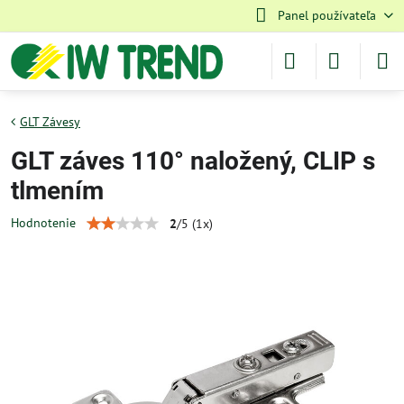
Panel používateľa
GLT Závesy
GLT záves 110° naložený, CLIP s
tlmením
Hodnotenie
2
/
5
(
1
x)