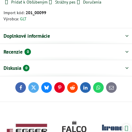
Pridať k Obľúbeným
Strážny pes
Doručenia
Import kód:
201_00099
Výrobca:
GLT
Doplnkové informácie
Recenzie
0
Diskusia
0
Facebook
Twitter
Bluesky
Pinterest
Reddit
LinkedIn
WhatsApp
E-
mail