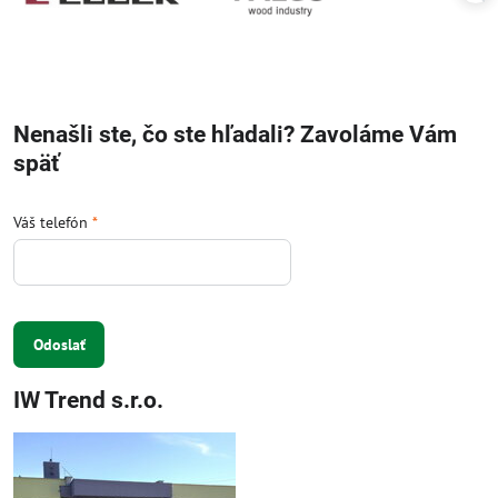
Nenašli ste, čo ste hľadali? Zavoláme Vám
späť
Váš telefón
*
Odoslať
IW Trend s.r.o.