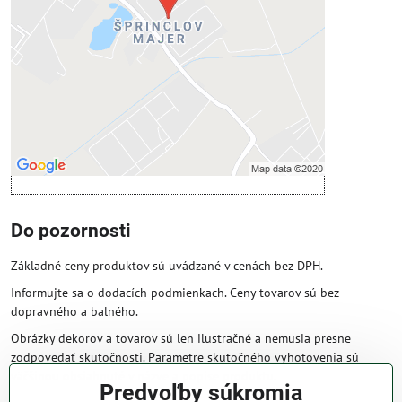
Povoliť tentokrát
Povoliť a zapamätať - súhlas s druhom
cookie: Funkčné
Otvoriť obsah v novom okne
Do pozornosti
Základné ceny produktov sú uvádzané v cenách bez DPH.
Informujte sa o dodacích podmienkach. Ceny tovarov sú bez
dopravného a balného.
Obrázky dekorov a tovarov sú len ilustračné a nemusia presne
zodpovedať skutočnosti. Parametre skutočného vyhotovenia sú
väčšinou obsiahnuté v názve a popise produktu.
Predvoľby súkromia