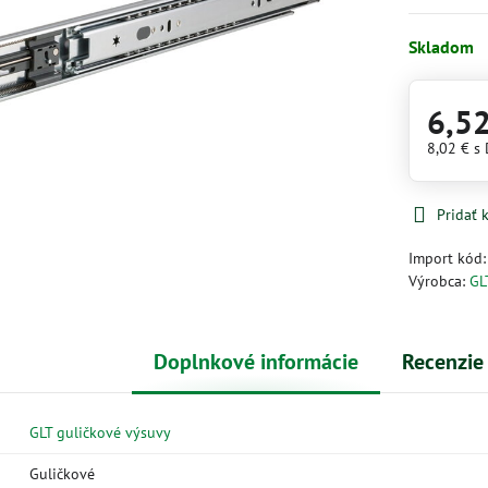
Skladom
6,5
8,02 €
s
Pridať
Import kód
Výrobca:
GL
Doplnkové informácie
Recenzie
GLT guličkové výsuvy
Guličkové