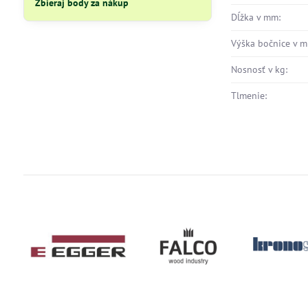
Zbieraj body za nákup
Dĺžka v mm:
Výška bočnice v m
Nosnosť v kg:
Tlmenie: