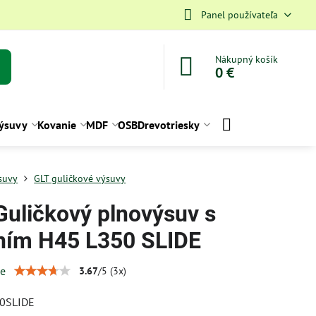
Panel používateľa
Nákupný košík
0 €
ýsuvy
Kovanie
MDF
OSB
Drevotriesky
suvy
GLT guličkové výsuvy
Guličkový plnovýsuv s
ním H45 L350 SLIDE
ie
3.67
/
5
(
3
x)
0SLIDE