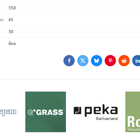
350
m:
45
30
Áno
Facebook
Twitter
Bluesky
Pinterest
Reddit
L