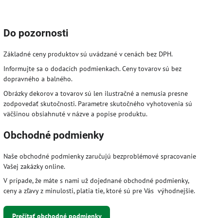
Do pozornosti
Základné ceny produktov sú uvádzané v cenách bez DPH.
Informujte sa o dodacích podmienkach. Ceny tovarov sú bez
dopravného a balného.
Obrázky dekorov a tovarov sú len ilustračné a nemusia presne
zodpovedať skutočnosti. Parametre skutočného vyhotovenia sú
väčšinou obsiahnuté v názve a popise produktu.
Obchodné podmienky
Naše obchodné podmienky zaručujú bezproblémové spracovanie
Vašej zakázky online.
V prípade, že máte s nami už dojednané obchodné podmienky,
ceny a zľavy z minulosti, platia tie, ktoré sú pre Vás výhodnejšie.
Prečítať obchodné podmienky