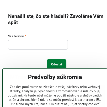
Nenašli ste, čo ste hľadali? Zavoláme Vám
späť
Váš telefón
*
Odoslať
Predvoľby súkromia
IW Trend s.r.o.
Cookies používame na zlepšenie vašej návštevy tejto webovej
Pri Majeri 6
stránky, analýzu jej výkonnosti a zhromažďovanie údajov o jej
831 06 Bratislava
používaní. Na tento účel môžeme použiť nástroje a služby tretích
strán a zhromaždené údaje sa môžu preniesť k partnerom v EÚ,
Web: www.iwtrend.sk
USA alebo iných krajinách. Kliknutím na „Prijať všetky cookies“
Telefón: (02) 4488 4826, 4487