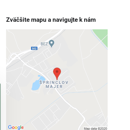
Zväčšite mapu a navigujte k nám
Externý obsah je blokovaný
Voľbami súkromia
Prajete si načítať externý obsah?
Povoliť tentokrát
Povoliť a zapamätať - súhlas s druhom
cookie: Funkčné
Otvoriť obsah v novom okne