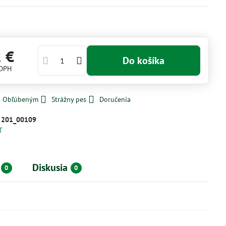
2 €
Do košíka
 DPH
 k Obľúbeným
Strážny pes
Doručenia
:
201_00109
T
Diskusia
0
0