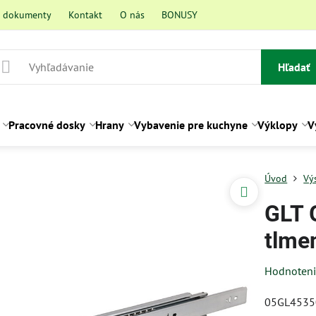
a dokumenty
Kontakt
O nás
BONUSY
Hľadať
Pracovné dosky
Hrany
Vybavenie pre kuchyne
Výklopy
V
Úvod
Vý
GLT 
tlme
Hodnoten
05GL4535