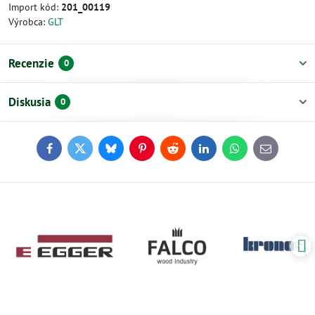
Import kód:
201_00119
Výrobca:
GLT
Recenzie
0
Diskusia
0
Facebook
Twitter
Bluesky
Pinterest
Reddit
LinkedIn
WhatsApp
E-
mail