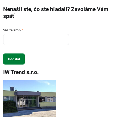
Nenašli ste, čo ste hľadali? Zavoláme Vám
späť
Váš telefón
*
Odoslať
IW Trend s.r.o.