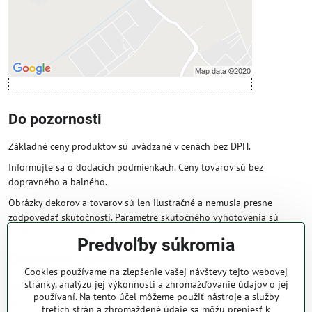
Povoliť a zapamätať - súhlas s druhom
cookie: Funkčné
Otvoriť obsah v novom okne
Do pozornosti
Základné ceny produktov sú uvádzané v cenách bez DPH.
Informujte sa o dodacích podmienkach. Ceny tovarov sú bez
dopravného a balného.
Obrázky dekorov a tovarov sú len ilustračné a nemusia presne
zodpovedať skutočnosti. Parametre skutočného vyhotovenia sú
väčšinou obsiahnuté v názve a popise produktu.
Predvoľby súkromia
Obchodné podmienky
Cookies používame na zlepšenie vašej návštevy tejto webovej
stránky, analýzu jej výkonnosti a zhromažďovanie údajov o jej
Naše obchodné podmienky zaručujú bezproblémové spracovanie
používaní. Na tento účel môžeme použiť nástroje a služby
Vašej zakázky online.
tretích strán a zhromaždené údaje sa môžu preniesť k