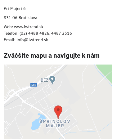
Pri Majeri 6
831 06 Bratislava
Web: www.iwtrend.sk
Telefón: (02) 4488 4826, 4487 2316
Email: info@iwtrend.sk
Zväčšite mapu a navigujte k nám
Externý obsah je blokovaný
Voľbami súkromia
Prajete si načítať externý obsah?
Povoliť tentokrát