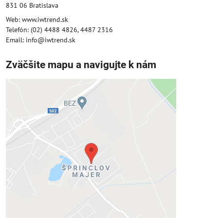
831 06 Bratislava
Web: www.iwtrend.sk
Telefón: (02) 4488 4826, 4487 2316
Email: info@iwtrend.sk
Zväčšite mapu a navigujte k nám
Externý obsah je blokovaný
Voľbami súkromia
Prajete si načítať externý obsah?
Povoliť tentokrát
Povoliť a zapamätať - súhlas s druhom
cookie: Funkčné