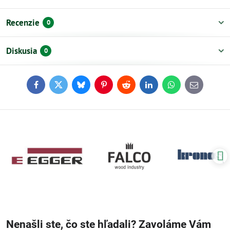
Recenzie
0
Diskusia
0
Facebook
Twitter
Bluesky
Pinterest
Reddit
LinkedIn
WhatsApp
E-
mail
Nenašli ste, čo ste hľadali? Zavoláme Vám