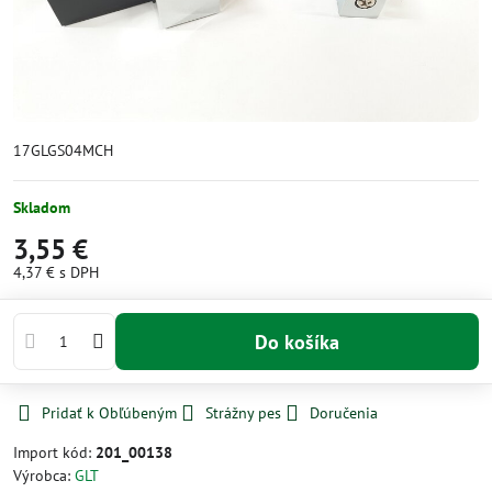
17GLGS04MCH
Skladom
3,55 €
4,37 €
s DPH
Do košíka
Pridať k Obľúbeným
Strážny pes
Doručenia
Import kód:
201_00138
Výrobca:
GLT