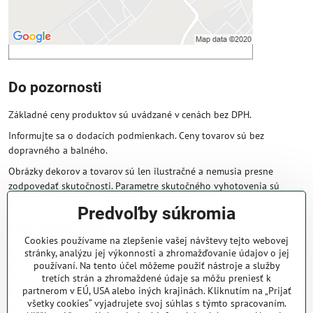
Otvoriť obsah v novom okne
Do pozornosti
Základné ceny produktov sú uvádzané v cenách bez DPH.
Informujte sa o dodacích podmienkach. Ceny tovarov sú bez
dopravného a balného.
Obrázky dekorov a tovarov sú len ilustračné a nemusia presne
zodpovedať skutočnosti. Parametre skutočného vyhotovenia sú
väčšinou obsiahnuté v názve a popise produktu.
Predvoľby súkromia
Obchodné podmienky
Cookies používame na zlepšenie vašej návštevy tejto webovej
stránky, analýzu jej výkonnosti a zhromažďovanie údajov o jej
Naše obchodné podmienky zaručujú bezproblémové spracovanie
používaní. Na tento účel môžeme použiť nástroje a služby
Vašej zakázky online.
tretích strán a zhromaždené údaje sa môžu preniesť k
partnerom v EÚ, USA alebo iných krajinách. Kliknutím na „Prijať
V prípade, že máte s nami už dojednané obchodné podmienky, ceny a
všetky cookies“ vyjadrujete svoj súhlas s týmto spracovaním.
zľavy z minulosti, platia tie, ktoré sú pre Vás výhodnejšie.