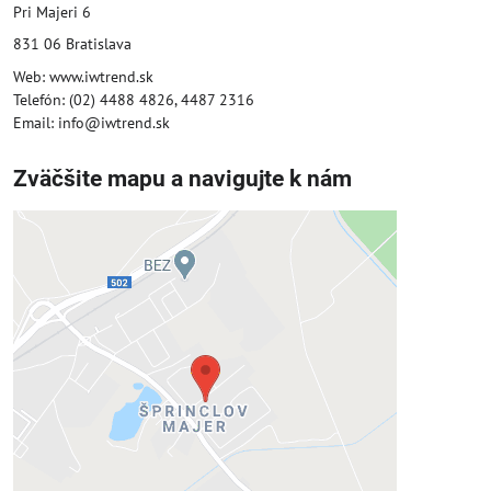
Pri Majeri 6
831 06 Bratislava
Web: www.iwtrend.sk
Telefón: (02) 4488 4826, 4487 2316
Email: info@iwtrend.sk
Zväčšite mapu a navigujte k nám
Externý obsah je blokovaný
Voľbami súkromia
Prajete si načítať externý obsah?
Povoliť tentokrát
Povoliť a zapamätať - súhlas s druhom
cookie: Funkčné