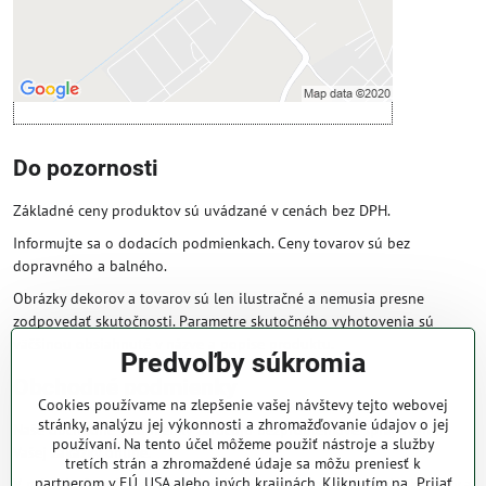
Otvoriť obsah v novom okne
Do pozornosti
Základné ceny produktov sú uvádzané v cenách bez DPH.
Informujte sa o dodacích podmienkach. Ceny tovarov sú bez
dopravného a balného.
Obrázky dekorov a tovarov sú len ilustračné a nemusia presne
zodpovedať skutočnosti. Parametre skutočného vyhotovenia sú
väčšinou obsiahnuté v názve a popise produktu.
Predvoľby súkromia
Obchodné podmienky
Cookies používame na zlepšenie vašej návštevy tejto webovej
stránky, analýzu jej výkonnosti a zhromažďovanie údajov o jej
Naše obchodné podmienky zaručujú bezproblémové spracovanie
používaní. Na tento účel môžeme použiť nástroje a služby
Vašej zakázky online.
tretích strán a zhromaždené údaje sa môžu preniesť k
partnerom v EÚ, USA alebo iných krajinách. Kliknutím na „Prijať
V prípade, že máte s nami už dojednané obchodné podmienky, ceny a