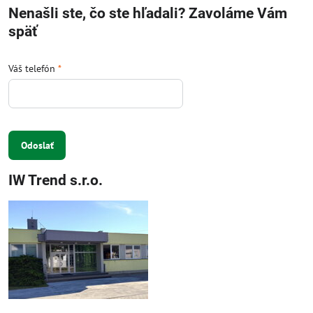
Nenašli ste, čo ste hľadali? Zavoláme Vám
späť
Váš telefón
*
Odoslať
IW Trend s.r.o.