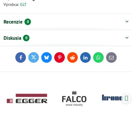
Výrobca:
GLT
Recenzie
0
Diskusia
0
Facebook
Twitter
Bluesky
Pinterest
Reddit
LinkedIn
WhatsApp
E-
mail