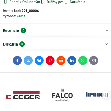
Pridať k Obľúbeným
Strážny pes
Doručenia
Import kód:
203_00006
Výrobca:
Grass
Recenzie
0
Diskusia
0
Facebook
Twitter
Bluesky
Pinterest
Reddit
LinkedIn
WhatsApp
E-
mail