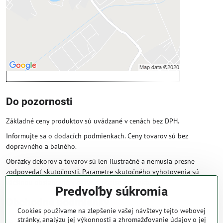
Povoliť a zapamätať - súhlas s druhom
cookie: Funkčné
Otvoriť obsah v novom okne
Do pozornosti
Základné ceny produktov sú uvádzané v cenách bez DPH.
Informujte sa o dodacích podmienkach. Ceny tovarov sú bez
dopravného a balného.
Obrázky dekorov a tovarov sú len ilustračné a nemusia presne
zodpovedať skutočnosti. Parametre skutočného vyhotovenia sú
väčšinou obsiahnuté v názve a popise produktu.
Predvoľby súkromia
Obchodné podmienky
Cookies používame na zlepšenie vašej návštevy tejto webovej
stránky, analýzu jej výkonnosti a zhromažďovanie údajov o jej
Naše obchodné podmienky zaručujú bezproblémové spracovanie