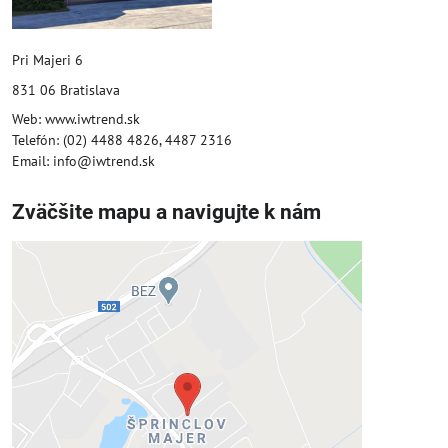
Pri Majeri 6
831 06 Bratislava
Web: www.iwtrend.sk
Telefón: (02) 4488 4826, 4487 2316
Email: info@iwtrend.sk
Zväčšite mapu a navigujte k nám
Externý obsah je blokovaný
Voľbami súkromia
Prajete si načítať externý obsah?
Povoliť tentokrát