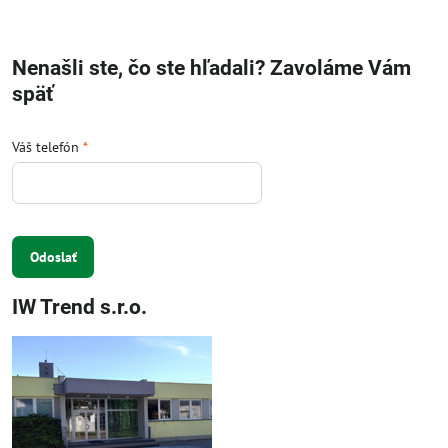
Nenašli ste, čo ste hľadali? Zavoláme Vám
späť
Váš telefón
*
Odoslať
IW Trend s.r.o.