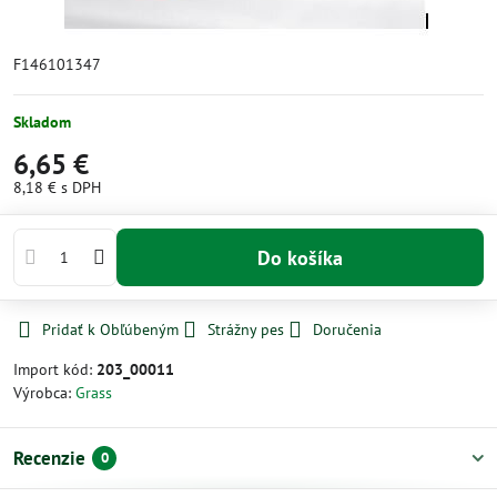
F146101347
Skladom
6,65 €
8,18 €
s DPH
Do košíka
Pridať k Obľúbeným
Strážny pes
Doručenia
Import kód:
203_00011
Výrobca:
Grass
Recenzie
0