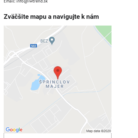
Email: info@iwtrend.sk
Zväčšite mapu a navigujte k nám
Externý obsah je blokovaný
Voľbami súkromia
Prajete si načítať externý obsah?
Povoliť tentokrát
Povoliť a zapamätať - súhlas s druhom
cookie: Funkčné
Otvoriť obsah v novom okne