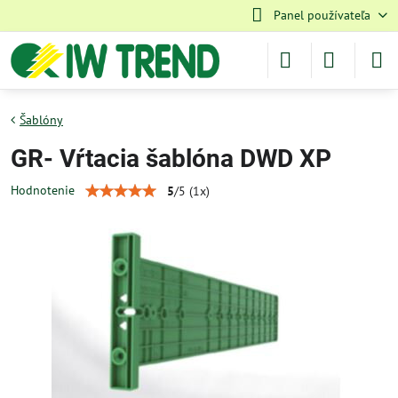
Panel používateľa
Šablóny
GR- Vŕtacia šablóna DWD XP
Hodnotenie
5
/
5
(
1
x)