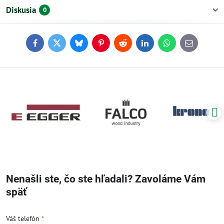
Diskusia
0
Facebook
Twitter
Bluesky
Pinterest
Reddit
LinkedIn
WhatsApp
E-
mail
Nenašli ste, čo ste hľadali? Zavoláme Vám
späť
Váš telefón
*