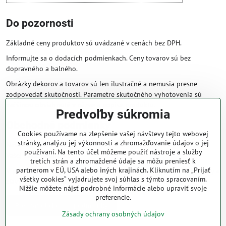
Do pozornosti
Základné ceny produktov sú uvádzané v cenách bez DPH.
Informujte sa o dodacích podmienkach. Ceny tovarov sú bez
dopravného a balného.
Obrázky dekorov a tovarov sú len ilustračné a nemusia presne
zodpovedať skutočnosti. Parametre skutočného vyhotovenia sú
väčšinou obsiahnuté v názve a popise produktu.
Predvoľby súkromia
Obchodné podmienky
Cookies používame na zlepšenie vašej návštevy tejto webovej
stránky, analýzu jej výkonnosti a zhromažďovanie údajov o jej
Naše obchodné podmienky zaručujú bezproblémové spracovanie
používaní. Na tento účel môžeme použiť nástroje a služby
Vašej zakázky online.
tretích strán a zhromaždené údaje sa môžu preniesť k
partnerom v EÚ, USA alebo iných krajinách. Kliknutím na „Prijať
V prípade, že máte s nami už dojednané obchodné podmienky, ceny a
všetky cookies“ vyjadrujete svoj súhlas s týmto spracovaním.
zľavy z minulosti, platia tie, ktoré sú pre Vás výhodnejšie.
Nižšie môžete nájsť podrobné informácie alebo upraviť svoje
preferencie.
Prečítať obchodné podmienky
Zásady ochrany osobných údajov