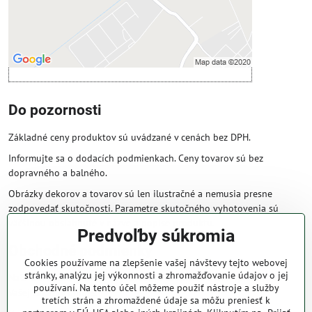
cookie: Funkčné
Otvoriť obsah v novom okne
Do pozornosti
Základné ceny produktov sú uvádzané v cenách bez DPH.
Informujte sa o dodacích podmienkach. Ceny tovarov sú bez
dopravného a balného.
Obrázky dekorov a tovarov sú len ilustračné a nemusia presne
zodpovedať skutočnosti. Parametre skutočného vyhotovenia sú
väčšinou obsiahnuté v názve a popise produktu.
Predvoľby súkromia
Obchodné podmienky
Cookies používame na zlepšenie vašej návštevy tejto webovej
stránky, analýzu jej výkonnosti a zhromažďovanie údajov o jej
Naše obchodné podmienky zaručujú bezproblémové spracovanie
používaní. Na tento účel môžeme použiť nástroje a služby
Vašej zakázky online.
tretích strán a zhromaždené údaje sa môžu preniesť k