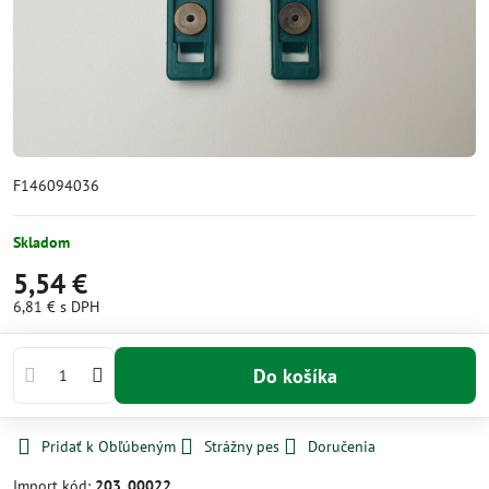
F146094036
Skladom
5,54 €
6,81 €
s DPH
Do košíka
Pridať k Obľúbeným
Strážny pes
Doručenia
Import kód:
203_00022