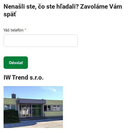
Nenašli ste, čo ste hľadali? Zavoláme Vám
späť
Váš telefón
*
Odoslať
IW Trend s.r.o.