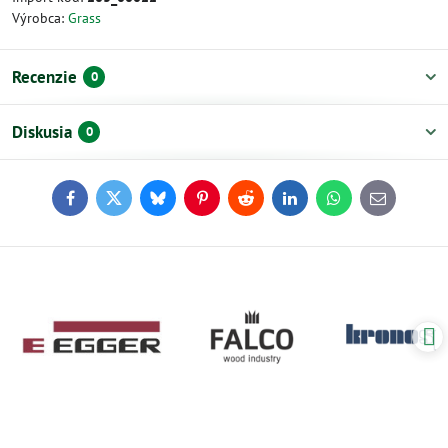
Výrobca:
Grass
Recenzie
0
Diskusia
0
Facebook
Twitter
Bluesky
Pinterest
Reddit
LinkedIn
WhatsApp
E-
mail