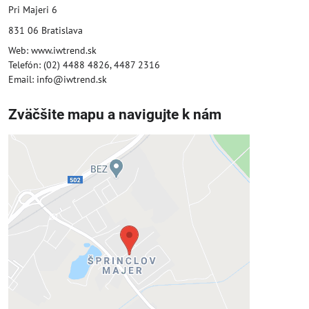
Pri Majeri 6
831 06 Bratislava
Web: www.iwtrend.sk
Telefón: (02) 4488 4826, 4487 2316
Email: info@iwtrend.sk
Zväčšite mapu a navigujte k nám
Externý obsah je blokovaný
Voľbami súkromia
Prajete si načítať externý obsah?
Povoliť tentokrát
Povoliť a zapamätať - súhlas s druhom