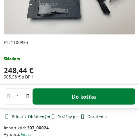
F121100983
Skladom
248,44 €
305,58 €
s DPH
Do košíka
Pridať k Obľúbeným
Strážny pes
Doručenia
Import kód:
203_00024
Výrobca:
Grass