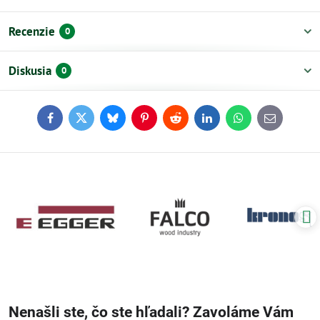
Recenzie
0
Diskusia
0
Facebook
Twitter
Bluesky
Pinterest
Reddit
LinkedIn
WhatsApp
E-
mail
Nenašli ste, čo ste hľadali? Zavoláme Vám