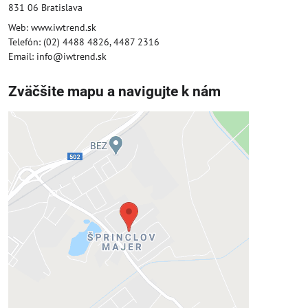
831 06 Bratislava
Web: www.iwtrend.sk
Telefón: (02) 4488 4826, 4487 2316
Email: info@iwtrend.sk
Zväčšite mapu a navigujte k nám
Externý obsah je blokovaný
Voľbami súkromia
Prajete si načítať externý obsah?
Povoliť tentokrát
Povoliť a zapamätať - súhlas s druhom
cookie: Funkčné