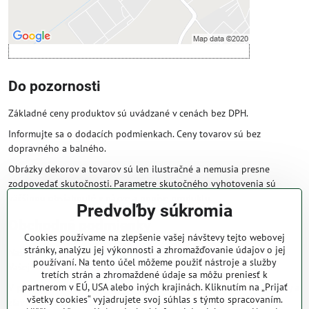
Otvoriť obsah v novom okne
Do pozornosti
Základné ceny produktov sú uvádzané v cenách bez DPH.
Informujte sa o dodacích podmienkach. Ceny tovarov sú bez
dopravného a balného.
Obrázky dekorov a tovarov sú len ilustračné a nemusia presne
zodpovedať skutočnosti. Parametre skutočného vyhotovenia sú
väčšinou obsiahnuté v názve a popise produktu.
Predvoľby súkromia
Obchodné podmienky
Cookies používame na zlepšenie vašej návštevy tejto webovej
stránky, analýzu jej výkonnosti a zhromažďovanie údajov o jej
Naše obchodné podmienky zaručujú bezproblémové spracovanie
používaní. Na tento účel môžeme použiť nástroje a služby
Vašej zakázky online.
tretích strán a zhromaždené údaje sa môžu preniesť k
partnerom v EÚ, USA alebo iných krajinách. Kliknutím na „Prijať
V prípade, že máte s nami už dojednané obchodné podmienky, ceny a
všetky cookies“ vyjadrujete svoj súhlas s týmto spracovaním.
zľavy z minulosti, platia tie, ktoré sú pre Vás výhodnejšie.