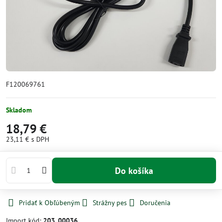
F120069761
Skladom
18,79 €
23,11 €
s DPH
Do košíka
Pridať k Obľúbeným
Strážny pes
Doručenia
Import kód:
203_00036