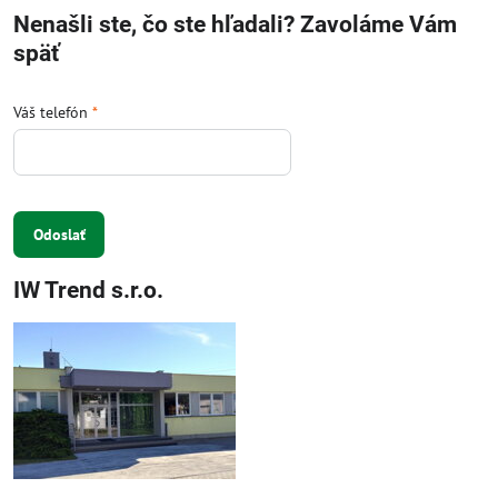
Nenašli ste, čo ste hľadali? Zavoláme Vám
späť
Váš telefón
*
Odoslať
IW Trend s.r.o.