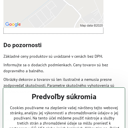
cookie: Funkčné
Otvoriť obsah v novom okne
Do pozornosti
Základné ceny produktov sú uvádzané v cenách bez DPH.
Informujte sa o dodacích podmienkach. Ceny tovarov sú bez
dopravného a balného.
Obrázky dekorov a tovarov sú len ilustračné a nemusia presne
zodpovedať skutočnosti. Parametre skutočného vyhotovenia sú
väčšinou obsiahnuté v názve a popise produktu.
Predvoľby súkromia
Obchodné podmienky
Cookies používame na zlepšenie vašej návštevy tejto webovej
stránky, analýzu jej výkonnosti a zhromažďovanie údajov o jej
Naše obchodné podmienky zaručujú bezproblémové spracovanie
používaní. Na tento účel môžeme použiť nástroje a služby
Vašej zakázky online.
tretích strán a zhromaždené údaje sa môžu preniesť k