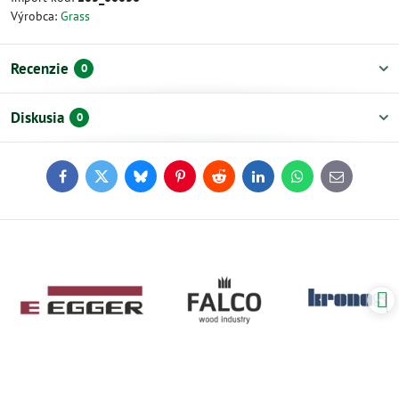
Výrobca:
Grass
Recenzie
0
Diskusia
0
Facebook
Twitter
Bluesky
Pinterest
Reddit
LinkedIn
WhatsApp
E-
mail