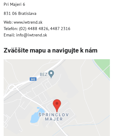
Pri Majeri 6
831 06 Bratislava
Web: www.iwtrend.sk
Telefón: (02) 4488 4826, 4487 2316
Email: info@iwtrend.sk
Zväčšite mapu a navigujte k nám
Externý obsah je blokovaný
Voľbami súkromia
Prajete si načítať externý obsah?
Povoliť tentokrát
Povoliť a zapamätať - súhlas s druhom