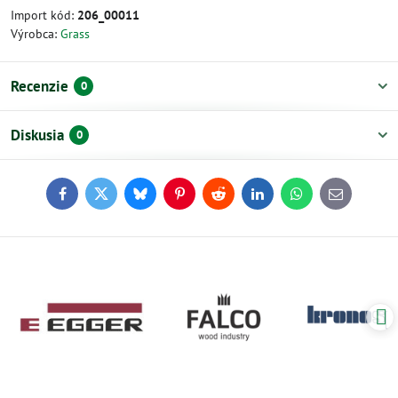
Import kód:
206_00011
Výrobca:
Grass
Recenzie
0
Diskusia
0
Facebook
Twitter
Bluesky
Pinterest
Reddit
LinkedIn
WhatsApp
E-
mail