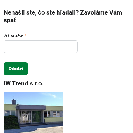
Nenašli ste, čo ste hľadali? Zavoláme Vám
späť
Váš telefón
*
Odoslať
IW Trend s.r.o.