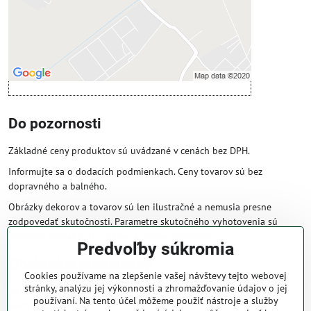
Povoliť a zapamätať - súhlas s druhom
cookie: Funkčné
Otvoriť obsah v novom okne
Do pozornosti
Základné ceny produktov sú uvádzané v cenách bez DPH.
Informujte sa o dodacích podmienkach. Ceny tovarov sú bez
dopravného a balného.
Obrázky dekorov a tovarov sú len ilustračné a nemusia presne
zodpovedať skutočnosti. Parametre skutočného vyhotovenia sú
väčšinou obsiahnuté v názve a popise produktu.
Predvoľby súkromia
Obchodné podmienky
Cookies používame na zlepšenie vašej návštevy tejto webovej
stránky, analýzu jej výkonnosti a zhromažďovanie údajov o jej
Naše obchodné podmienky zaručujú bezproblémové spracovanie
používaní. Na tento účel môžeme použiť nástroje a služby
Vašej zakázky online.