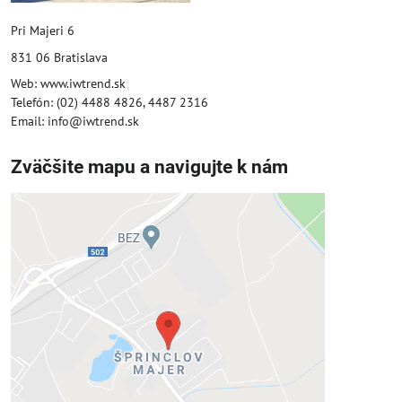
Pri Majeri 6
831 06 Bratislava
Web: www.iwtrend.sk
Telefón: (02) 4488 4826, 4487 2316
Email: info@iwtrend.sk
Zväčšite mapu a navigujte k nám
Externý obsah je blokovaný
Voľbami súkromia
Prajete si načítať externý obsah?
Povoliť tentokrát