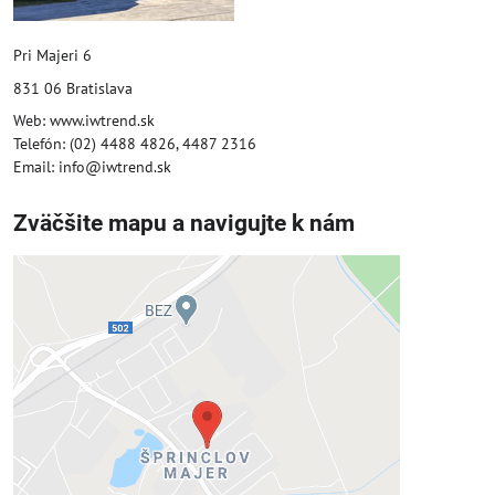
Pri Majeri 6
831 06 Bratislava
Web: www.iwtrend.sk
Telefón: (02) 4488 4826, 4487 2316
Email: info@iwtrend.sk
Zväčšite mapu a navigujte k nám
Externý obsah je blokovaný
Voľbami súkromia
Prajete si načítať externý obsah?
Povoliť tentokrát