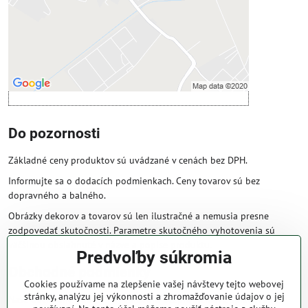
Povoliť a zapamätať - súhlas s druhom
cookie: Funkčné
Otvoriť obsah v novom okne
Do pozornosti
Základné ceny produktov sú uvádzané v cenách bez DPH.
Informujte sa o dodacích podmienkach. Ceny tovarov sú bez
dopravného a balného.
Obrázky dekorov a tovarov sú len ilustračné a nemusia presne
zodpovedať skutočnosti. Parametre skutočného vyhotovenia sú
väčšinou obsiahnuté v názve a popise produktu.
Predvoľby súkromia
Obchodné podmienky
Cookies používame na zlepšenie vašej návštevy tejto webovej
stránky, analýzu jej výkonnosti a zhromažďovanie údajov o jej
Naše obchodné podmienky zaručujú bezproblémové spracovanie