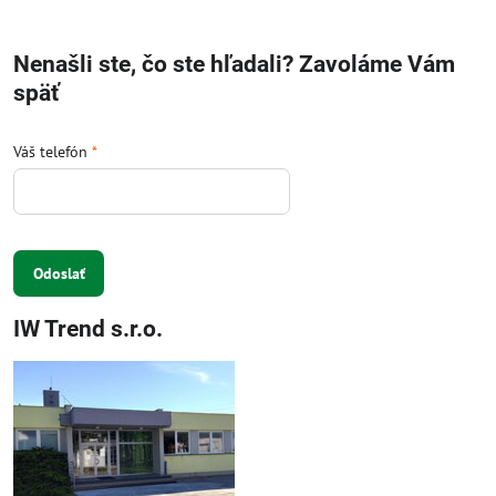
Nenašli ste, čo ste hľadali? Zavoláme Vám
späť
Váš telefón
*
Odoslať
IW Trend s.r.o.