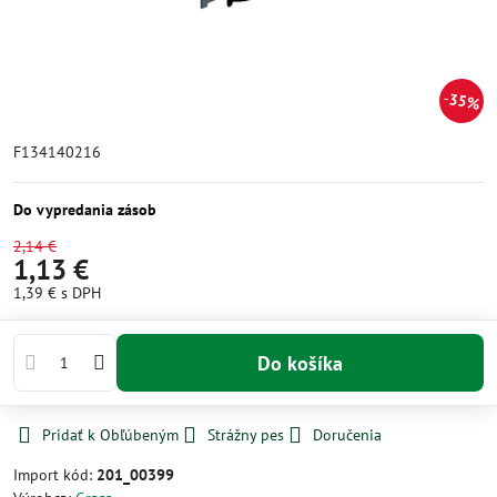
35%
F134140216
Do vypredania zásob
2,14 €
1,13 €
1,39 €
s DPH
Do košíka
Pridať k Obľúbeným
Strážny pes
Doručenia
Import kód:
201_00399