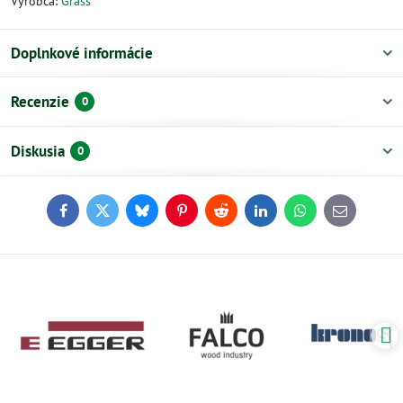
Výrobca:
Grass
Doplnkové informácie
Recenzie
0
Diskusia
0
Facebook
Twitter
Bluesky
Pinterest
Reddit
LinkedIn
WhatsApp
E-
mail