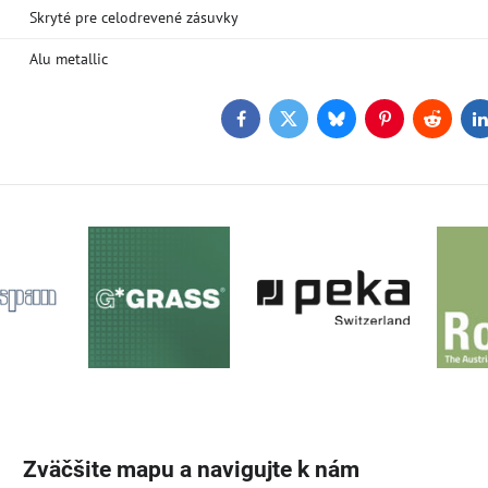
Skryté pre celodrevené zásuvky
Alu metallic
Facebook
Twitter
Bluesky
Pinterest
Reddit
L
Zväčšite mapu a navigujte k nám