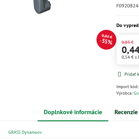
F0920824
Do vypred
0,83 €
35%
0,83 €
0,4
0,54 €
s
Pridať
Import kód
Výrobca:
Gr
Doplnkové informácie
Recenzie
GRASS Dynamoov