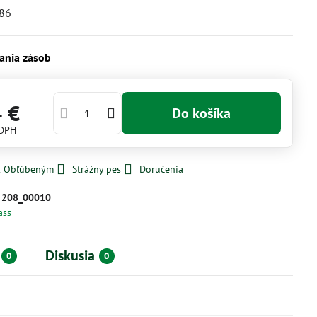
86
ania zásob
4 €
Do košíka
 DPH
 k Obľúbeným
Strážny pes
Doručenia
:
208_00010
ass
Diskusia
0
0