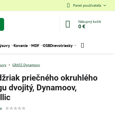
Panel používateľa
Nákupný košík
0 €
ýsuvy
Kovanie
MDF
OSB
Drevotriesky
suvy
GRASS Dynamoov
džriak priečného okruhlého
gu dvojitý, Dynamoov,
lic
ie