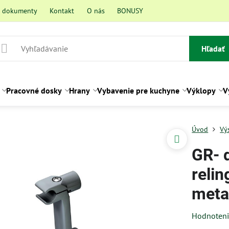
a dokumenty
Kontakt
O nás
BONUSY
Hľadať
Pracovné dosky
Hrany
Vybavenie pre kuchyne
Výklopy
V
Úvod
Vý
GR- 
relin
metal
Hodnoten