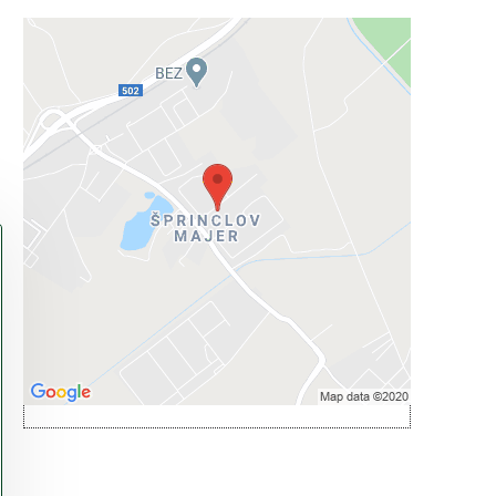
Externý obsah je blokovaný
Voľbami súkromia
Prajete si načítať externý obsah?
Povoliť tentokrát
Povoliť a zapamätať - súhlas s druhom
cookie: Funkčné
Otvoriť obsah v novom okne