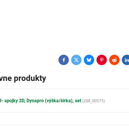
Facebook
Twitter
Bluesky
Pinterest
Reddit
L
ívne produkty
- spojky 2D, Dynapro (výška/šírka), set
(208_00575)