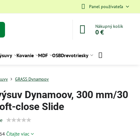
Panel používateľa
Nákupný košík
0 €
ýsuvy
Kovanie
MDF
OSB
Drevotriesky
suvy
GRASS Dynamoov
výsuv Dynamoov, 300 mm/30
oft-close Slide
ie
764
Čítajte viac