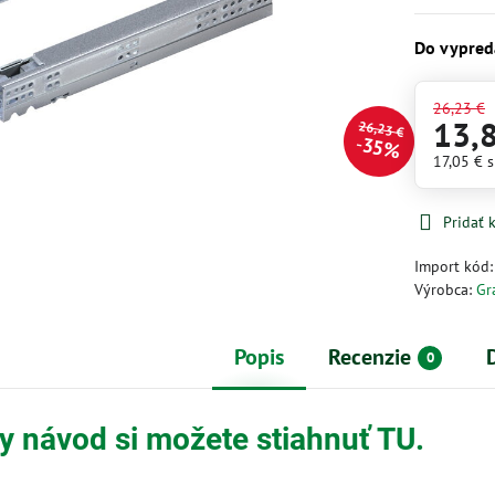
Do vypred
26,23 €
13,
26,23 €
35%
17,05 €
Pridať
Import kód
Výrobca:
Gr
Popis
Recenzie
0
 návod si možete stiahnuť TU.