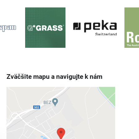
Zväčšite mapu a navigujte k nám
Externý obsah je blokovaný
Voľbami súkromia
Prajete si načítať externý obsah?