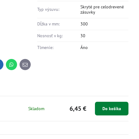
Skryté pre celodrevené
Typ výsuvu:
zásuvky
Dĺžka v mm:
300
Nosnosť v kg:
30
Tlmenie:
Áno
inkedIn
WhatsApp
E-
mail
6,45 €
Skladom
Do košíka