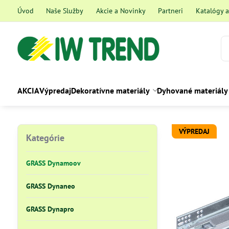
Úvod
Naše Služby
Akcie a Novinky
Partneri
Katalógy 
AKCIA
Výpredaj
Dekoratívne materiály
Dyhované materiály
VÝPREDAJ
Kategórie
GRASS Dynamoov
GRASS Dynaneo
GRASS Dynapro