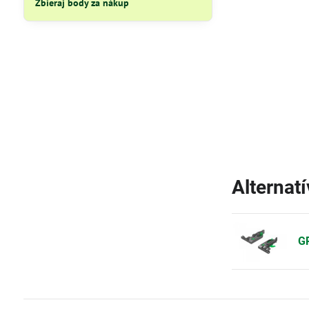
Zbieraj body za nákup
Alternat
GR