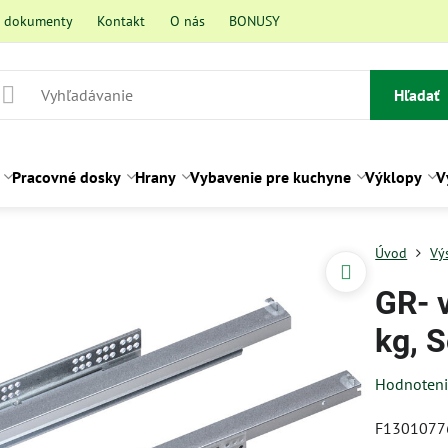
a dokumenty
Kontakt
O nás
BONUSY
Hľadať
Pracovné dosky
Hrany
Vybavenie pre kuchyne
Výklopy
V
Úvod
Vý
GR- 
kg, S
Hodnoten
F130107