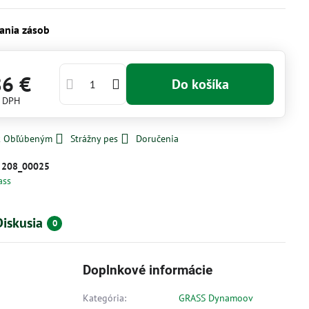
ania zásob
86 €
Do košíka
s DPH
 k Obľúbeným
Strážny pes
Doručenia
:
208_00025
ass
Diskusia
0
Doplnkové informácie
Kategória:
GRASS Dynamoov