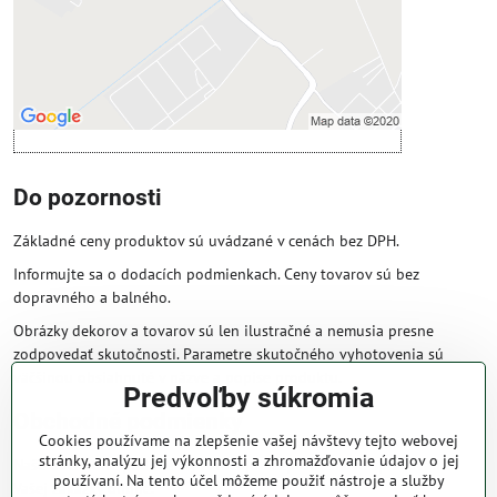
Povoliť a zapamätať - súhlas s druhom
cookie: Funkčné
Otvoriť obsah v novom okne
Do pozornosti
Základné ceny produktov sú uvádzané v cenách bez DPH.
Informujte sa o dodacích podmienkach. Ceny tovarov sú bez
dopravného a balného.
Obrázky dekorov a tovarov sú len ilustračné a nemusia presne
zodpovedať skutočnosti. Parametre skutočného vyhotovenia sú
väčšinou obsiahnuté v názve a popise produktu.
Predvoľby súkromia
Obchodné podmienky
Cookies používame na zlepšenie vašej návštevy tejto webovej
stránky, analýzu jej výkonnosti a zhromažďovanie údajov o jej
Naše obchodné podmienky zaručujú bezproblémové spracovanie
používaní. Na tento účel môžeme použiť nástroje a služby
Vašej zakázky online.