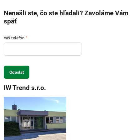
Nenašli ste, čo ste hľadali? Zavoláme Vám
späť
Váš telefón
*
Odoslať
IW Trend s.r.o.