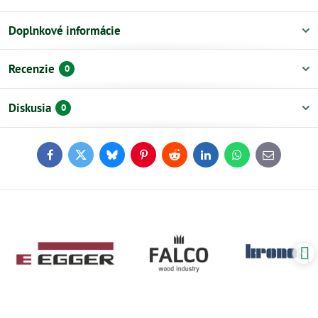
Doplnkové informácie
Recenzie
0
Diskusia
0
Facebook
Twitter
Bluesky
Pinterest
Reddit
LinkedIn
WhatsApp
E-
mail