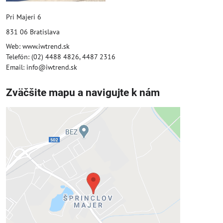
Pri Majeri 6
831 06 Bratislava
Web: www.iwtrend.sk
Telefón: (02) 4488 4826, 4487 2316
Email: info@iwtrend.sk
Zväčšite mapu a navigujte k nám
Externý obsah je blokovaný
Voľbami súkromia
Prajete si načítať externý obsah?
Povoliť tentokrát