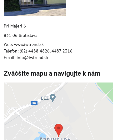
Pri Majeri 6
831 06 Bratislava
Web: www.iwtrend.sk
Telefón: (02) 4488 4826, 4487 2316
Email: info@iwtrend.sk
Zväčšite mapu a navigujte k nám
Externý obsah je blokovaný
Voľbami súkromia
Prajete si načítať externý obsah?