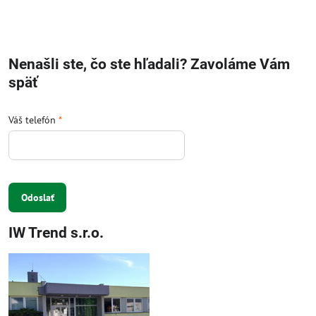
Nenašli ste, čo ste hľadali? Zavoláme Vám
späť
Váš telefón
*
Odoslať
IW Trend s.r.o.