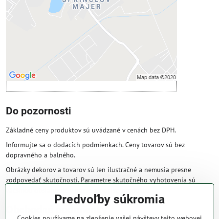
Povoliť tentokrát
Povoliť a zapamätať - súhlas s druhom
cookie: Funkčné
Otvoriť obsah v novom okne
Do pozornosti
Základné ceny produktov sú uvádzané v cenách bez DPH.
Informujte sa o dodacích podmienkach. Ceny tovarov sú bez
dopravného a balného.
Obrázky dekorov a tovarov sú len ilustračné a nemusia presne
zodpovedať skutočnosti. Parametre skutočného vyhotovenia sú
väčšinou obsiahnuté v názve a popise produktu.
Predvoľby súkromia
Obchodné podmienky
Cookies používame na zlepšenie vašej návštevy tejto webovej