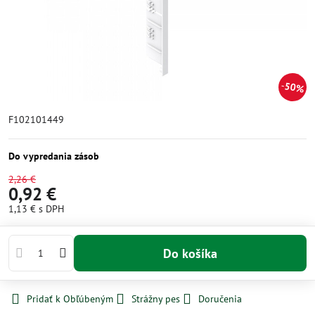
50%
F102101449
Do vypredania zásob
2,26 €
0,92 €
1,13 €
s DPH
Do košíka
Pridať k Obľúbeným
Strážny pes
Doručenia