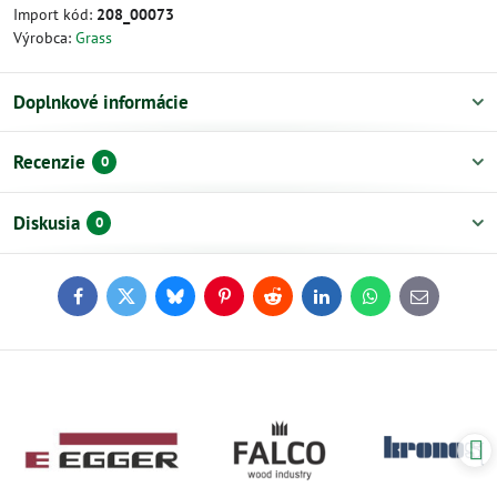
Import kód:
208_00073
Výrobca:
Grass
Doplnkové informácie
Recenzie
0
Diskusia
0
Facebook
Twitter
Bluesky
Pinterest
Reddit
LinkedIn
WhatsApp
E-
mail