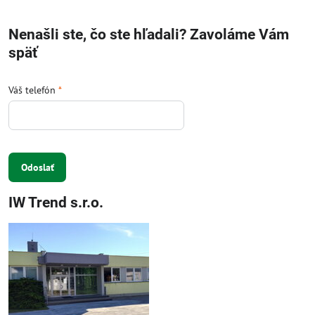
Nenašli ste, čo ste hľadali? Zavoláme Vám
späť
Váš telefón
*
Odoslať
IW Trend s.r.o.