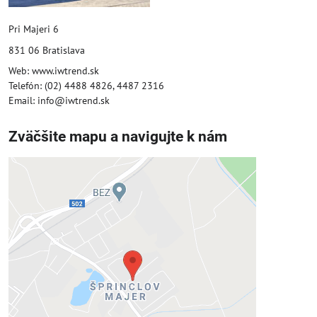
Pri Majeri 6
831 06 Bratislava
Web: www.iwtrend.sk
Telefón: (02) 4488 4826, 4487 2316
Email: info@iwtrend.sk
Zväčšite mapu a navigujte k nám
Externý obsah je blokovaný
Voľbami súkromia
Prajete si načítať externý obsah?
Povoliť tentokrát