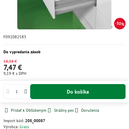
50%
F092082583
Do vypredania zásob
18,38 €
7,47 €
9,19 €
s DPH
Do košíka
Pridať k Obľúbeným
Strážny pes
Doručenia
Import kód:
208_00087
Výrobca:
Grass