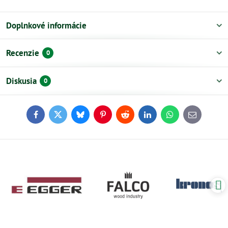
Doplnkové informácie
Recenzie
0
Diskusia
0
Facebook
Twitter
Bluesky
Pinterest
Reddit
LinkedIn
WhatsApp
E-
mail