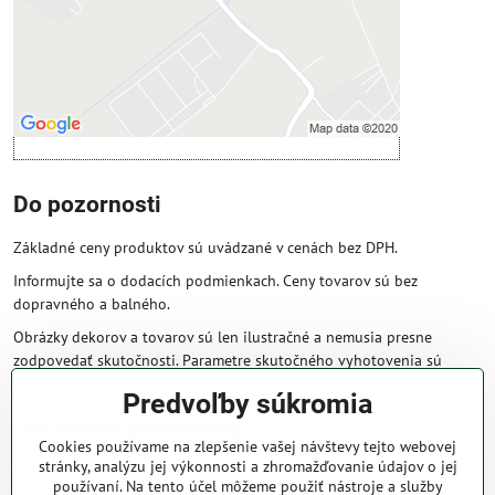
Povoliť a zapamätať - súhlas s druhom
cookie: Funkčné
Otvoriť obsah v novom okne
Do pozornosti
Základné ceny produktov sú uvádzané v cenách bez DPH.
Informujte sa o dodacích podmienkach. Ceny tovarov sú bez
dopravného a balného.
Obrázky dekorov a tovarov sú len ilustračné a nemusia presne
zodpovedať skutočnosti. Parametre skutočného vyhotovenia sú
väčšinou obsiahnuté v názve a popise produktu.
Predvoľby súkromia
Obchodné podmienky
Cookies používame na zlepšenie vašej návštevy tejto webovej
stránky, analýzu jej výkonnosti a zhromažďovanie údajov o jej
Naše obchodné podmienky zaručujú bezproblémové spracovanie
používaní. Na tento účel môžeme použiť nástroje a služby
Vašej zakázky online.