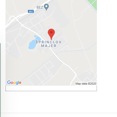
Externý obsah je blokovaný
Voľbami súkromia
Prajete si načítať externý obsah?
Povoliť tentokrát
Povoliť a zapamätať - súhlas s druhom
cookie: Funkčné
Otvoriť obsah v novom okne