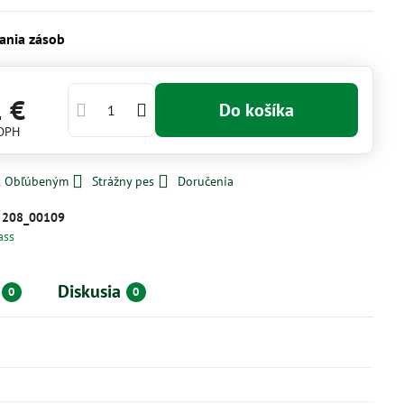
ania zásob
1 €
Do košíka
 DPH
 k Obľúbeným
Strážny pes
Doručenia
:
208_00109
ass
Diskusia
0
0