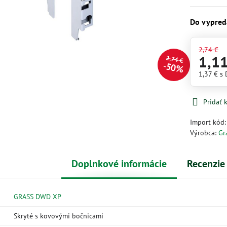
Do vypred
2,74 €
1,1
2,74 €
50%
1,37 €
s
Pridať
Import kód
Výrobca:
Gr
Doplnkové informácie
Recenzie
GRASS DWD XP
Skryté s kovovými bočnicami