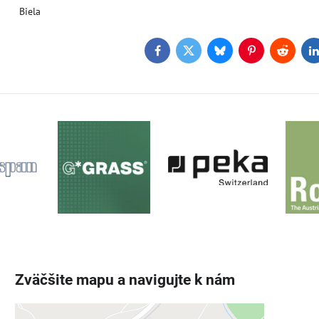
Biela
Facebook
Twitter
Bluesky
Pinterest
Reddit
L
Zväčšite mapu a navigujte k nám