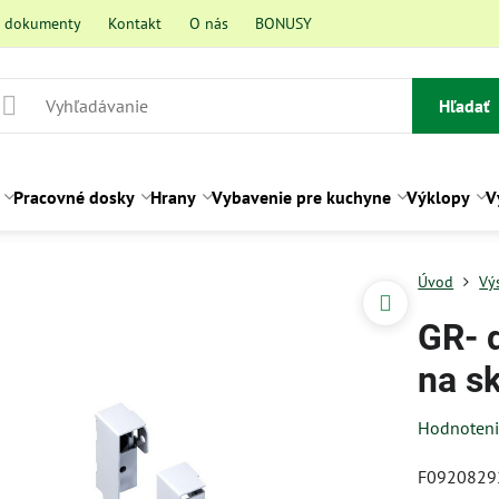
a dokumenty
Kontakt
O nás
BONUSY
Hľadať
Pracovné dosky
Hrany
Vybavenie pre kuchyne
Výklopy
V
Úvod
Vý
GR- 
na sk
Hodnoten
F0920829