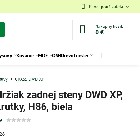
Panel používateľa
Nákupný košík
0 €
ýsuvy
Kovanie
MDF
OSB
Drevotriesky
suvy
GRASS DWD XP
držiak zadnej steny DWD XP,
rutky, H86, biela
ie
28