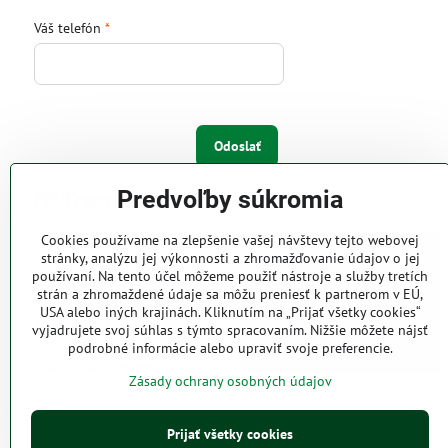
Váš telefón
*
Odoslať
Predvoľby súkromia
IW Trend s.r.o.
Cookies používame na zlepšenie vašej návštevy tejto webovej
Pri Majeri 6
stránky, analýzu jej výkonnosti a zhromažďovanie údajov o jej
831 06 Bratislava
používaní. Na tento účel môžeme použiť nástroje a služby tretích
strán a zhromaždené údaje sa môžu preniesť k partnerom v EÚ,
Web: www.iwtrend.sk
USA alebo iných krajinách. Kliknutím na „Prijať všetky cookies“
Telefón: (02) 4488 4826, 4487
vyjadrujete svoj súhlas s týmto spracovaním. Nižšie môžete nájsť
2316
podrobné informácie alebo upraviť svoje preferencie.
Email: info@iwtrend.sk
Zásady ochrany osobných údajov
Prijať všetky cookies