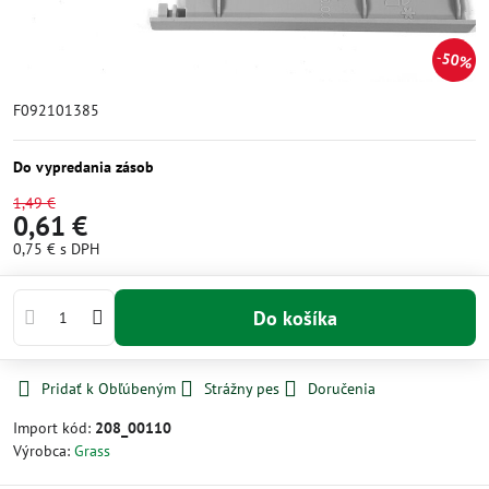
50%
F092101385
Do vypredania zásob
1,49 €
0,61 €
0,75 €
s DPH
Do košíka
Pridať k Obľúbeným
Strážny pes
Doručenia
Import kód:
208_00110
Výrobca:
Grass