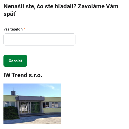
Nenašli ste, čo ste hľadali? Zavoláme Vám
späť
Váš telefón
*
Odoslať
IW Trend s.r.o.