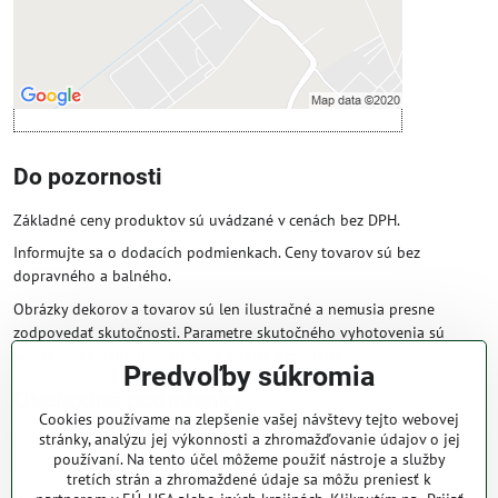
cookie: Funkčné
Otvoriť obsah v novom okne
Do pozornosti
Základné ceny produktov sú uvádzané v cenách bez DPH.
Informujte sa o dodacích podmienkach. Ceny tovarov sú bez
dopravného a balného.
Obrázky dekorov a tovarov sú len ilustračné a nemusia presne
zodpovedať skutočnosti. Parametre skutočného vyhotovenia sú
väčšinou obsiahnuté v názve a popise produktu.
Predvoľby súkromia
Obchodné podmienky
Cookies používame na zlepšenie vašej návštevy tejto webovej
stránky, analýzu jej výkonnosti a zhromažďovanie údajov o jej
Naše obchodné podmienky zaručujú bezproblémové spracovanie
používaní. Na tento účel môžeme použiť nástroje a služby
Vašej zakázky online.
tretích strán a zhromaždené údaje sa môžu preniesť k