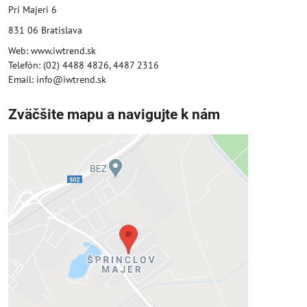
Pri Majeri 6
831 06 Bratislava
Web: www.iwtrend.sk
Telefón: (02) 4488 4826, 4487 2316
Email: info@iwtrend.sk
Zväčšite mapu a navigujte k nám
Externý obsah je blokovaný
Voľbami súkromia
Prajete si načítať externý obsah?
Povoliť tentokrát
Povoliť a zapamätať - súhlas s druhom