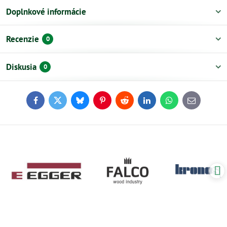
Doplnkové informácie
Recenzie
0
Diskusia
0
Facebook
Twitter
Bluesky
Pinterest
Reddit
LinkedIn
WhatsApp
E-
mail