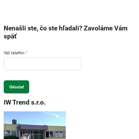
Nenašli ste, čo ste hľadali? Zavoláme Vám
späť
Váš telefón
*
Odoslať
IW Trend s.r.o.