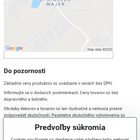
Povoliť tentokrát
Povoliť a zapamätať - súhlas s druhom
cookie: Funkčné
Otvoriť obsah v novom okne
Do pozornosti
Základné ceny produktov sú uvádzané v cenách bez DPH.
Informujte sa o dodacích podmienkach. Ceny tovarov sú bez
dopravného a balného.
Obrázky dekorov a tovarov sú len ilustračné a nemusia presne
zodpovedať skutočnosti. Parametre skutočného vyhotovenia sú
väčšinou obsiahnuté v názve a popise produktu.
Predvoľby súkromia
Obchodné podmienky
Cookies používame na zlepšenie vašej návštevy tejto webovej