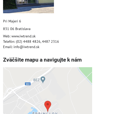
Pri Majeri 6
831 06 Bratislava
Web: www.iwtrend.sk
Telefón: (02) 4488 4826, 4487 2316
Email: info@iwtrend.sk
Zväčšite mapu a navigujte k nám
Externý obsah je blokovaný
Voľbami súkromia
Prajete si načítať externý obsah?