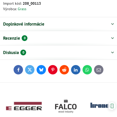
Import kód:
208_00113
Výrobca:
Grass
Doplnkové informácie
Recenzie
0
Diskusia
0
Facebook
Twitter
Bluesky
Pinterest
Reddit
LinkedIn
WhatsApp
E-
mail