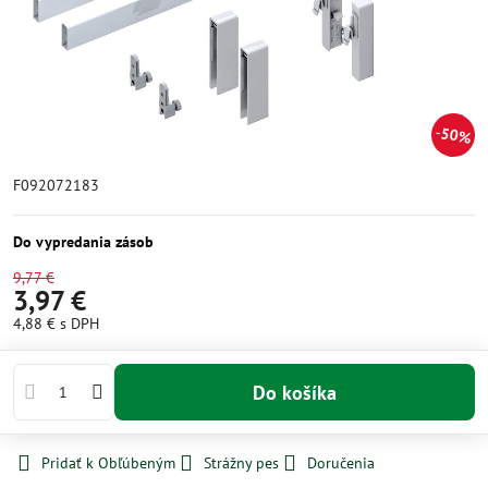
50%
F092072183
Do vypredania zásob
9,77 €
3,97 €
4,88 €
s DPH
Do košíka
Pridať k Obľúbeným
Strážny pes
Doručenia