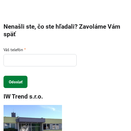
Nenašli ste, čo ste hľadali? Zavoláme Vám
späť
Váš telefón
*
Odoslať
IW Trend s.r.o.