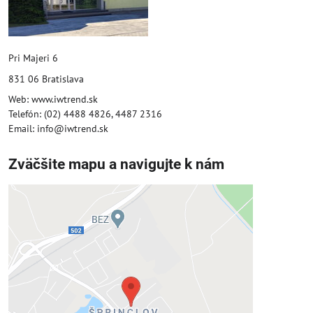
Pri Majeri 6
831 06 Bratislava
Web: www.iwtrend.sk
Telefón: (02) 4488 4826, 4487 2316
Email: info@iwtrend.sk
Zväčšite mapu a navigujte k nám
Externý obsah je blokovaný
Voľbami súkromia
Prajete si načítať externý obsah?