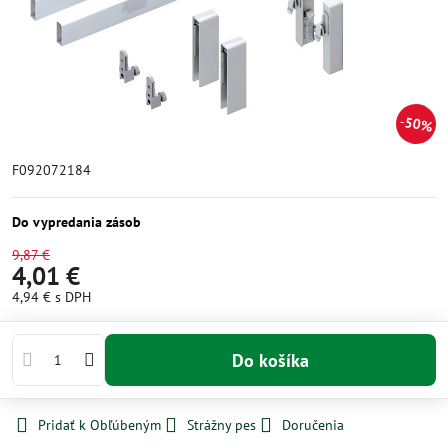
50%
F092072184
Do vypredania zásob
9,87 €
4,01 €
4,94 €
s DPH
Do košíka
Pridať k Obľúbeným
Strážny pes
Doručenia