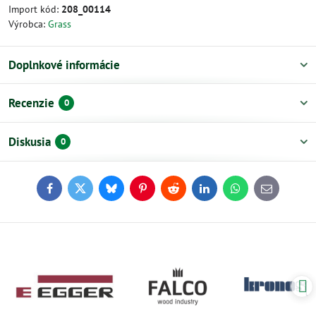
Import kód:
208_00114
Výrobca:
Grass
Doplnkové informácie
Recenzie
0
Diskusia
0
Facebook
Twitter
Bluesky
Pinterest
Reddit
LinkedIn
WhatsApp
E-
mail