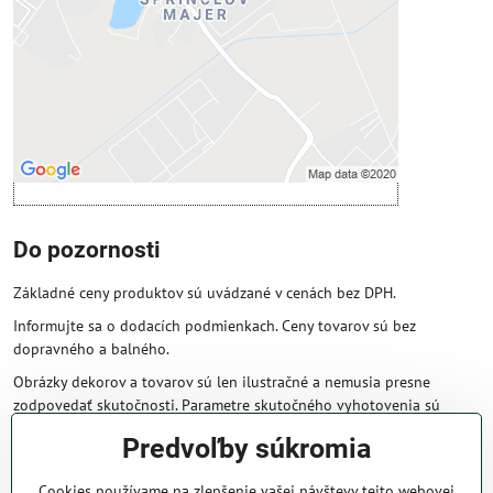
Povoliť tentokrát
Povoliť a zapamätať - súhlas s druhom
cookie: Funkčné
Otvoriť obsah v novom okne
Do pozornosti
Základné ceny produktov sú uvádzané v cenách bez DPH.
Informujte sa o dodacích podmienkach. Ceny tovarov sú bez
dopravného a balného.
Obrázky dekorov a tovarov sú len ilustračné a nemusia presne
zodpovedať skutočnosti. Parametre skutočného vyhotovenia sú
väčšinou obsiahnuté v názve a popise produktu.
Predvoľby súkromia
Obchodné podmienky
Cookies používame na zlepšenie vašej návštevy tejto webovej